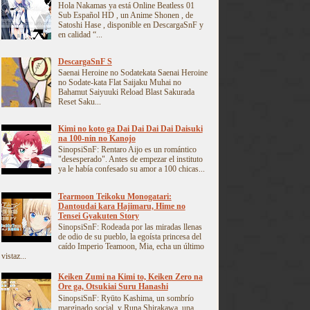
Hola Nakamas ya está Online Beatless 01
Sub Español HD , un Anime Shonen , de
Satoshi Hase , disponible en DescargaSnF y
en calidad “...
DescargaSnF S
Saenai Heroine no Sodatekata Saenai Heroine
no Sodate-kata Flat Saijaku Muhai no
Bahamut Saiyuuki Reload Blast Sakurada
Reset Saku...
Kimi no koto ga Dai Dai Dai Dai Daisuki
na 100-nin no Kanojo
SinopsiSnF: Rentaro Aijo es un romántico
"desesperado". Antes de empezar el instituto
ya le había confesado su amor a 100 chicas...
Tearmoon Teikoku Monogatari:
Dantoudai kara Hajimaru, Hime no
Tensei Gyakuten Story
SinopsiSnF: Rodeada por las miradas llenas
de odio de su pueblo, la egoísta princesa del
caído Imperio Teamoon, Mia, echa un último
vistaz...
Keiken Zumi na Kimi to, Keiken Zero na
Ore ga, Otsukiai Suru Hanashi
SinopsiSnF: Ryūto Kashima, un sombrío
marginado social, y Runa Shirakawa, una