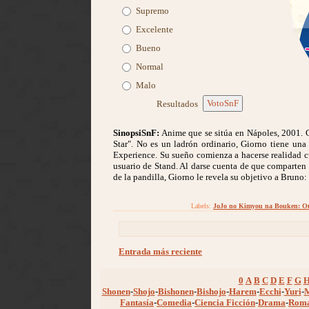
Supremo
Excelente
Bueno
Normal
Malo
VotoSnF
Resultados
SinopsiSnF:
Anime que se sitúa en Nápoles, 2001. 
Star". No es un ladrón ordinario, Giorno tiene una
Experience. Su sueño comienza a hacerse realidad c
usuario de Stand. Al darse cuenta de que comparten 
de la pandilla, Giorno le revela su objetivo a Bruno:
Labels:
JoJo no Kimyou na Bouken: O
Entrada más reciente
0
A
B
C
D
E
F
G
Shonen
-
Shojo
-
Bishonen
-
Bishojo
-
Harem
-
Ecchi
-
Yuri
-
Fantasía
-
Comedia
-
Ciencia Ficción
-
Drama
-
Rom