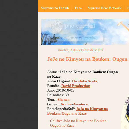
Supremo no Fansub
Foro
Supremo News Network
L
martes, 2 de octubre de 2018
JoJo no Kimyou na Bouken: Ougon 
Anime:
JoJo no Kimyou na Bouken: Ougon
no Kaze
Autor Original:
Hirohiko Araki
Estudio:
David Production
Año: 2018-10-05
Episodios: 39
Tema:
Shonen
Genero:
Acción
-
Aventura
EnciclopediaSnF:
JoJo no Kimyou na
Bouken: Ougon no Kaze
Califica JoJo no Kimyou na Bouken:
Ougon no Kaze