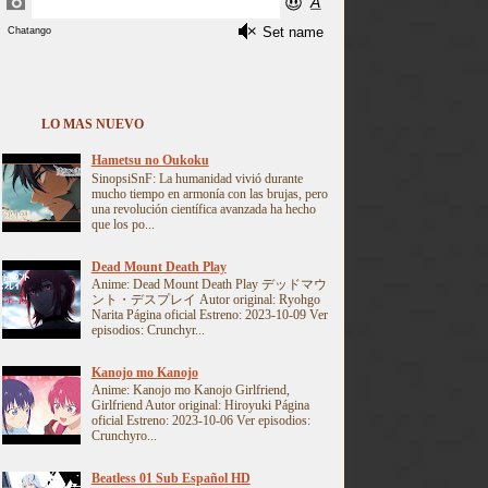
LO MAS NUEVO
Hametsu no Oukoku
SinopsiSnF: La humanidad vivió durante
mucho tiempo en armonía con las brujas, pero
una revolución científica avanzada ha hecho
que los po...
Dead Mount Death Play
Anime: Dead Mount Death Play デッドマウ
ント・デスプレイ Autor original: Ryohgo
Narita Página oficial Estreno: 2023-10-09 Ver
episodios: Crunchyr...
Kanojo mo Kanojo
Anime: Kanojo mo Kanojo Girlfriend,
Girlfriend Autor original: Hiroyuki Página
oficial Estreno: 2023-10-06 Ver episodios:
Crunchyro...
Beatless 01 Sub Español HD