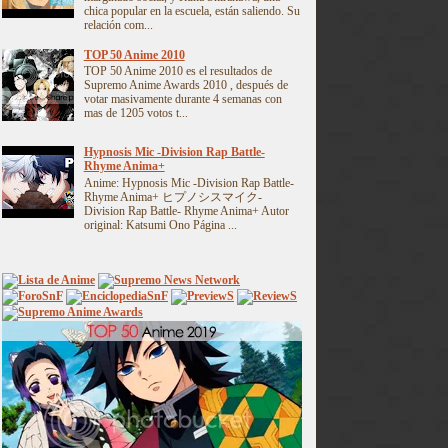
chica popular en la escuela, están saliendo. Su
relación com...
TOP 50 Anime 2010
TOP 50 Anime 2010 es el resultados de
Supremo Anime Awards 2010 , después de
votar masivamente durante 4 semanas con
mas de 1205 votos t...
Hypnosis Mic -Division Rap Battle-
Rhyme Anima+
Anime: Hypnosis Mic -Division Rap Battle-
Rhyme Anima+ ヒプノシスマイク-
Division Rap Battle- Rhyme Anima+ Autor
original: Katsumi Ono Página ...