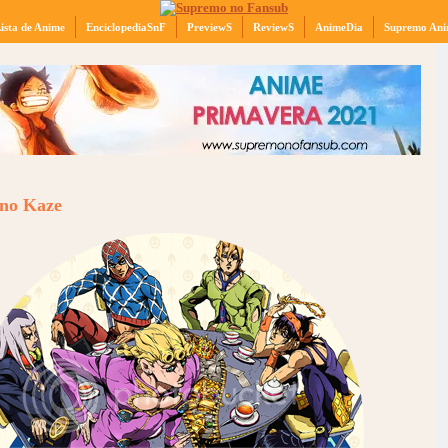
ista de Anime
EnciclopediaSnF
PreviewS
ReviewS
AnimeDia
Supremo Ani
no Kaze