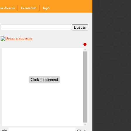
me Awards
EventoSnF
TopS