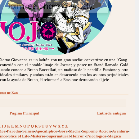
Giorno Giovanna es un ladrón con un gran sueño: convertirse en una "Gang-
 conexión con el notable linaje de Joestar, y posee un Stand llamado Gold
uando conoce a Bruno Buccellati, un mafioso de la pandilla Passione y otro
ideales similares, y ambos están en desacuerdo con los asuntos perjudiciales
 con la ayuda de Bruno, él reformará a Passione derrocando al jefe.
ugon no Kaze
Página Principal
Entrada antigua
H
I
J
K
L
M
N
O
P
Q
R
S
T
U
V
W
X
Y
Z
Moe
-
Parodia
-
Seinen
-
Apocalíptico
-
Gore
-
Mecha
-
Supremo
Acción
-
Aventura
-
ance
-
Slice of Life
-
Misterio
-
Supernatural
-
Horror
-
Psicologica
-
Magica