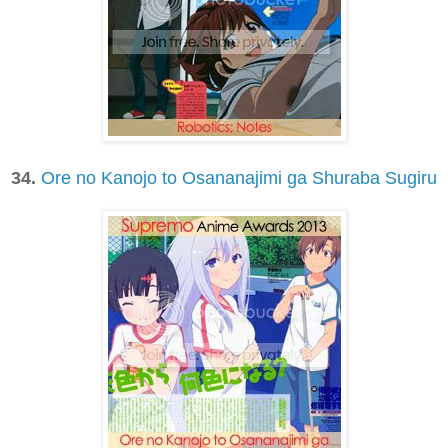
34.
Ore no Kanojo to Osananajimi ga Shuraba Sugiru