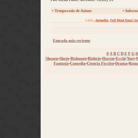
+
Temporada de Anime
+ Inform
Labels:
AnimeDia
,
Full Metal Panic! Inv
Entrada más reciente
0
A
B
C
D
E
F
G
Shonen
-
Shojo
-
Bishonen
-
Bishojo
-
Harem
-
Ecchi
-
Yuri
-
Fantasía
-
Comedia
-
Ciencia Ficción
-
Drama
-
Rom