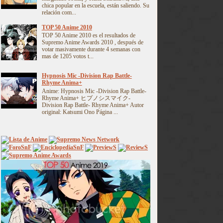
chica popular en la escuela, están saliendo. Su
relación com...
TOP 50 Anime 2010
TOP 50 Anime 2010 es el resultados de
Supremo Anime Awards 2010 , después de
votar masivamente durante 4 semanas con
mas de 1205 votos t...
Hypnosis Mic -Division Rap Battle-
Rhyme Anima+
Anime: Hypnosis Mic -Division Rap Battle-
Rhyme Anima+ ヒプノシスマイク-
Division Rap Battle- Rhyme Anima+ Autor
original: Katsumi Ono Página ...