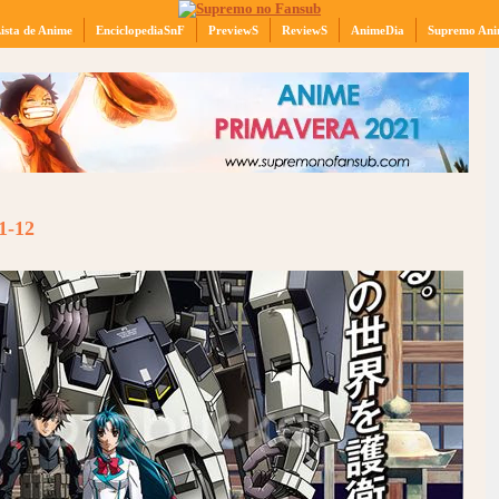
ista de Anime
EnciclopediaSnF
PreviewS
ReviewS
AnimeDia
Supremo Ani
01-12