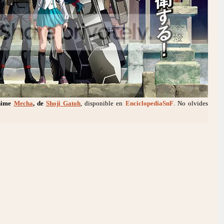
nime
Mecha
, de
Shoji Gatoh
, disponible en
EnciclopediaSnF
. No olvides