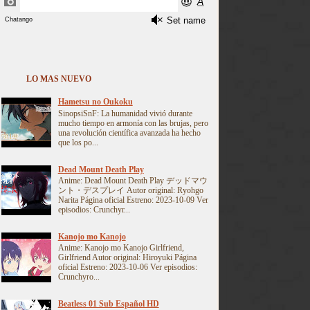
LO MAS NUEVO
Hametsu no Oukoku
SinopsiSnF: La humanidad vivió durante
mucho tiempo en armonía con las brujas, pero
una revolución científica avanzada ha hecho
que los po...
Dead Mount Death Play
Anime: Dead Mount Death Play デッドマウ
ント・デスプレイ Autor original: Ryohgo
Narita Página oficial Estreno: 2023-10-09 Ver
episodios: Crunchyr...
Kanojo mo Kanojo
Anime: Kanojo mo Kanojo Girlfriend,
Girlfriend Autor original: Hiroyuki Página
oficial Estreno: 2023-10-06 Ver episodios:
Crunchyro...
Beatless 01 Sub Español HD