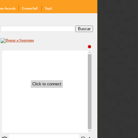
me Awards
EventoSnF
TopS