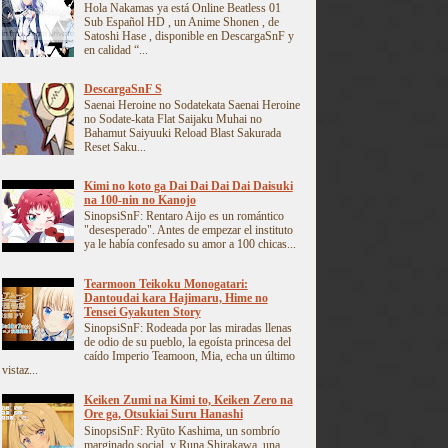
Hola Nakamas ya está Online Beatless 01
Sub Español HD , un Anime Shonen , de
Satoshi Hase , disponible en DescargaSnF y
en calidad “...
DescargaSnF S
Saenai Heroine no Sodatekata Saenai Heroine
no Sodate-kata Flat Saijaku Muhai no
Bahamut Saiyuuki Reload Blast Sakurada
Reset Saku...
Kimi no koto ga Dai Dai Dai Dai Daisuki
na 100-nin no Kanojo
SinopsiSnF: Rentaro Aijo es un romántico
"desesperado". Antes de empezar el instituto
ya le había confesado su amor a 100 chicas...
Tearmoon Teikoku Monogatari:
Dantoudai kara Hajimaru, Hime no
Tensei Gyakuten Story
SinopsiSnF: Rodeada por las miradas llenas
de odio de su pueblo, la egoísta princesa del
caído Imperio Teamoon, Mia, echa un último
vistaz...
Keiken Zumi na Kimi to, Keiken Zero na
Ore ga, Otsukiai Suru Hanashi
SinopsiSnF: Ryūto Kashima, un sombrío
marginado social, y Runa Shirakawa, una