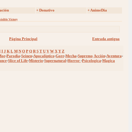
ación
+ Donativo
+ AnimeDia
isible Victory
Página Principal
Entrada antigua
H
I
J
K
L
M
N
O
P
Q
R
S
T
U
V
W
X
Y
Z
Moe
-
Parodia
-
Seinen
-
Apocalíptico
-
Gore
-
Mecha
-
Supremo
Acción
-
Aventura
-
ance
-
Slice of Life
-
Misterio
-
Supernatural
-
Horror
-
Psicologica
-
Magica