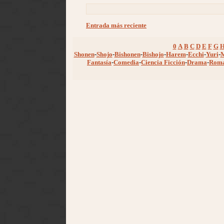
Entrada más reciente
0
A
B
C
D
E
F
G
Shonen
-
Shojo
-
Bishonen
-
Bishojo
-
Harem
-
Ecchi
-
Yuri
-
Fantasía
-
Comedia
-
Ciencia Ficción
-
Drama
-
Rom