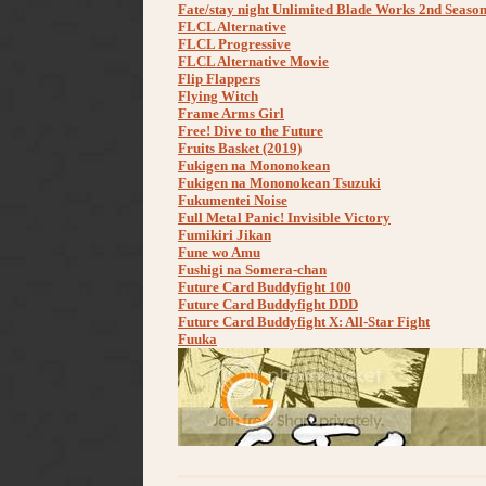
Fate/stay night Unlimited Blade Works 2nd Seaso
FLCL Alternative
FLCL Progressive
FLCL Alternative Movie
Flip Flappers
Flying Witch
Frame Arms Girl
Free! Dive to the Future
Fruits Basket (2019)
Fukigen na Mononokean
Fukigen na Mononokean Tsuzuki
Fukumentei Noise
Full Metal Panic! Invisible Victory
Fumikiri Jikan
Fune wo Amu
Fushigi na Somera-chan
Future Card Buddyfight 100
Future Card Buddyfight DDD
Future Card Buddyfight X: All-Star Fight
Fuuka