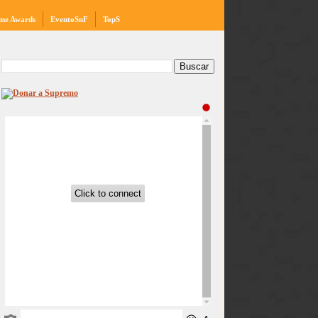
me Awards
EventoSnF
TopS