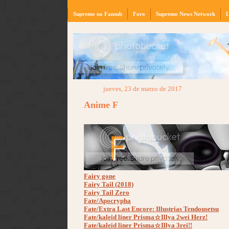
Supremo no Fansub
Foro
Supremo News Network
L
jueves, 23 de marzo de 2017
Anime F
Fairy gone
Fairy Tail (2018)
Fairy Tail Zero
Fate/Apocrypha
Fate/Extra Last Encore: Illustrias Tendousetsu
Fate/kaleid liner Prisma☆Illya 2wei Herz!
Fate/kaleid liner Prisma☆Illya 3rei!!