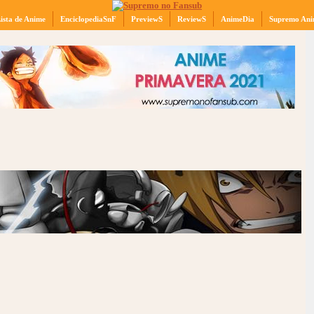
ista de Anime
EnciclopediaSnF
PreviewS
ReviewS
AnimeDia
Supremo Ani