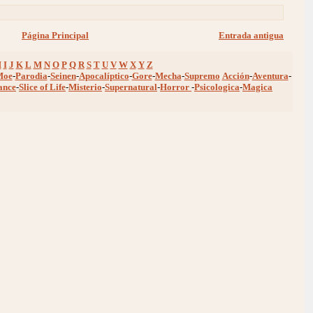
Página Principal
Entrada antigua
H
I
J
K
L
M
N
O
P
Q
R
S
T
U
V
W
X
Y
Z
Moe
-
Parodia
-
Seinen
-
Apocalíptico
-
Gore
-
Mecha
-
Supremo
Acción
-
Aventura
-
ance
-
Slice of Life
-
Misterio
-
Supernatural
-
Horror
-
Psicologica
-
Magica