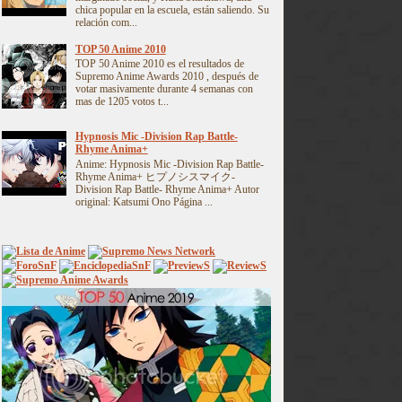
chica popular en la escuela, están saliendo. Su
relación com...
TOP 50 Anime 2010
TOP 50 Anime 2010 es el resultados de
Supremo Anime Awards 2010 , después de
votar masivamente durante 4 semanas con
mas de 1205 votos t...
Hypnosis Mic -Division Rap Battle-
Rhyme Anima+
Anime: Hypnosis Mic -Division Rap Battle-
Rhyme Anima+ ヒプノシスマイク-
Division Rap Battle- Rhyme Anima+ Autor
original: Katsumi Ono Página ...