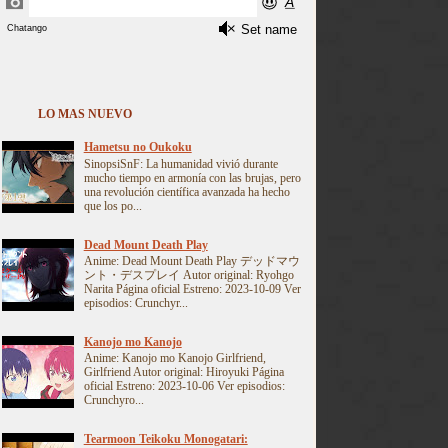
LO MAS NUEVO
Hametsu no Oukoku
SinopsiSnF: La humanidad vivió durante
mucho tiempo en armonía con las brujas, pero
una revolución científica avanzada ha hecho
que los po...
Dead Mount Death Play
Anime: Dead Mount Death Play デッドマウ
ント・デスプレイ Autor original: Ryohgo
Narita Página oficial Estreno: 2023-10-09 Ver
episodios: Crunchyr...
Kanojo mo Kanojo
Anime: Kanojo mo Kanojo Girlfriend,
Girlfriend Autor original: Hiroyuki Página
oficial Estreno: 2023-10-06 Ver episodios:
Crunchyro...
Tearmoon Teikoku Monogatari: