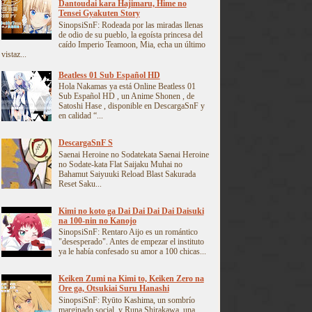
Dantoudai kara Hajimaru, Hime no
Tensei Gyakuten Story
SinopsiSnF: Rodeada por las miradas llenas
de odio de su pueblo, la egoísta princesa del
caído Imperio Teamoon, Mia, echa un último
vistaz...
Beatless 01 Sub Español HD
Hola Nakamas ya está Online Beatless 01
Sub Español HD , un Anime Shonen , de
Satoshi Hase , disponible en DescargaSnF y
en calidad “...
DescargaSnF S
Saenai Heroine no Sodatekata Saenai Heroine
no Sodate-kata Flat Saijaku Muhai no
Bahamut Saiyuuki Reload Blast Sakurada
Reset Saku...
Kimi no koto ga Dai Dai Dai Dai Daisuki
na 100-nin no Kanojo
SinopsiSnF: Rentaro Aijo es un romántico
"desesperado". Antes de empezar el instituto
ya le había confesado su amor a 100 chicas...
Keiken Zumi na Kimi to, Keiken Zero na
Ore ga, Otsukiai Suru Hanashi
SinopsiSnF: Ryūto Kashima, un sombrío
marginado social, y Runa Shirakawa, una