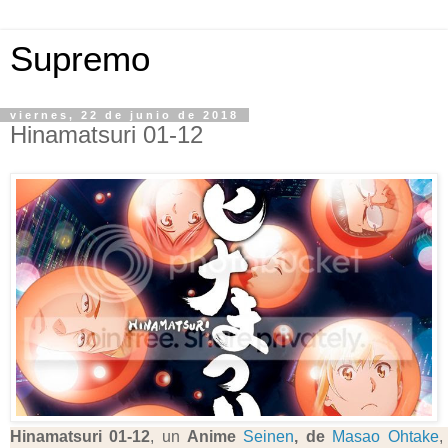
Supremo
viernes, 22 de junio de 2018
Hinamatsuri 01-12
Hinamatsuri
01-12
, un
Anime
Seinen
, de
Masao Ohtake
,