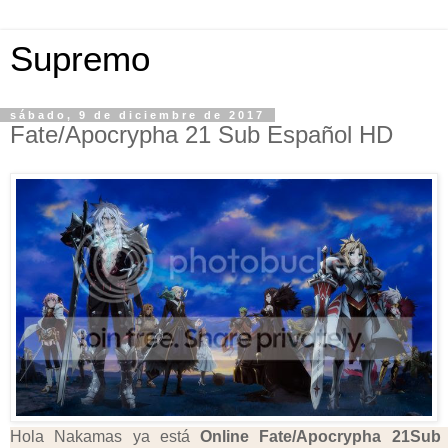
Supremo
sábado, 9 de diciembre de 2017
Fate/Apocrypha 21 Sub Español HD
Hola Nakamas ya está
Online Fate/Apocrypha
21Sub 