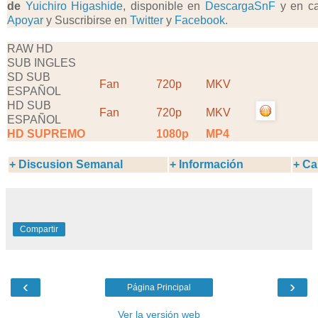
de
Yuichiro Higashide
, disponible en
DescargaSnF
y en c
Apoyar
y Suscribirse en
Twitter
y
Facebook.
RAW HD
SUB INGLES
SD SUB
Fan
720p
MKV
ESPAÑOL
HD SUB
Fan
720p
MKV
ESPAÑOL
HD SUPREMO
1080p
MP4
+ Discusion Semanal
+ Información
+ Ca
Compartir
‹
›
Página Principal
Ver la versión web