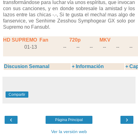
transformándose para luchar vía unos espíritus, que invocan
con sus canciones, y en donde sobresale la amistad y los
lazos entre las chicas -.-, Si te gusta el mecha! mas algo de
fanservice, ve Senhime Zesshou Symphogear GX solo por
Supremo no Fansub!.
HD SUPREMO
Fan
720p
MKV
01-13
--
--
--
--
--
--
Discusion Semanal
+ Información
+ Cap
Compartir
‹
›
Página Principal
Ver la versión web