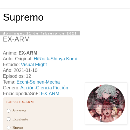
Supremo
domingo, 21 de febrero de 2021
EX-ARM
Anime:
EX-ARM
Autor Original:
HiRock
-
Shinya Komi
Estudio:
Visual Flight
Año: 2021-01-10
Episodios: 12
Tema:
Ecchi
-
Seinen
-
Mecha
Genero:
Acción
-
Ciencia Ficción
EnciclopediaSnF:
EX-ARM
Califica EX-ARM
Supremo
Excelente
Bueno