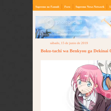
Supremo no Fansub
Foro
Supremo News Network
L
sábado, 15 de junio de 2019
Boku-tachi wa Benkyou ga Dekinai 