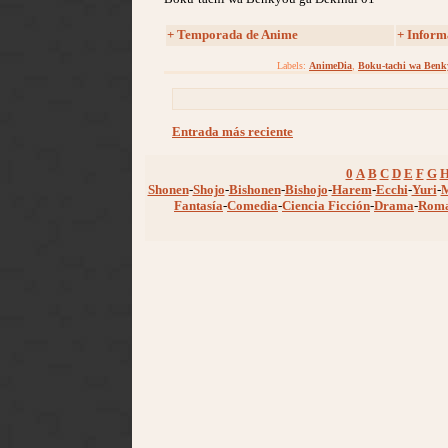
+
Temporada de Anime
+ Inform
Labels:
AnimeDia
,
Boku-tachi wa Benk
Entrada más reciente
0
A
B
C
D
E
F
G
Shonen
-
Shojo
-
Bishonen
-
Bishojo
-
Harem
-
Ecchi
-
Yuri
-
Fantasía
-
Comedia
-
Ciencia Ficción
-
Drama
-
Rom