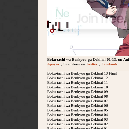
Boku-tachi wa Benkyou ga Dekinai 01-13
, un
An
Apoyar
y Suscribirse en
Twitter
y
Facebook.
Boku-tachi wa Benkyou ga Dekinai 13 Final
Boku-tachi wa Benkyou ga Dekinai 12
Boku-tachi wa Benkyou ga Dekinai 11
Boku-tachi wa Benkyou ga Dekinai 10
Boku-tachi wa Benkyou ga Dekinai 09
Boku-tachi wa Benkyou ga Dekinai 08
Boku-tachi wa Benkyou ga Dekinai 07
Boku-tachi wa Benkyou ga Dekinai 06
Boku-tachi wa Benkyou ga Dekinai 05
Boku-tachi wa Benkyou ga Dekinai 04
Boku-tachi wa Benkyou ga Dekinai 03
Boku-tachi wa Benkyou ga Dekinai 02
Boku-tachi wa Benkyou ga Dekinai 01