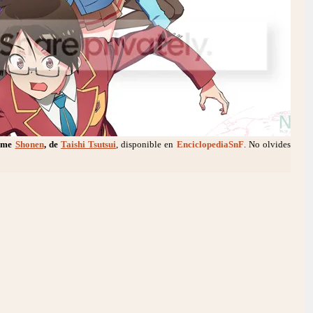
ime
Shonen
, de
Taishi Tsutsui
, disponible en
EnciclopediaSnF
. No olvides