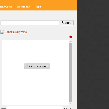
me Awards
EventoSnF
TopS