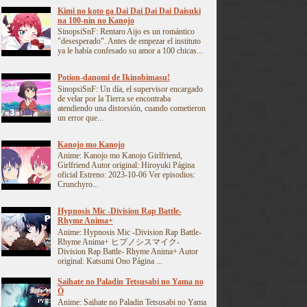
Kimi no koto ga Dai Dai Dai Dai Daisuki
na 100-nin no Kanojo
SinopsiSnF: Rentaro Aijo es un romántico
"desesperado". Antes de empezar el instituto
ya le había confesado su amor a 100 chicas...
Potion-danomi de Ikinobimasu!
SinopsiSnF: Un día, el supervisor encargado
de velar por la Tierra se encontraba
atendiendo una distorsión, cuando cometieron
un error que...
Kanojo mo Kanojo
Anime: Kanojo mo Kanojo Girlfriend,
Girlfriend Autor original: Hiroyuki Página
oficial Estreno: 2023-10-06 Ver episodios:
Crunchyro...
Hypnosis Mic -Division Rap Battle-
Rhyme Anima+
Anime: Hypnosis Mic -Division Rap Battle-
Rhyme Anima+ ヒプノシスマイク-
Division Rap Battle- Rhyme Anima+ Autor
original: Katsumi Ono Página ...
Saihate no Paladin Tetsusabi no Yama no
Ō
Anime: Saihate no Paladin Tetsusabi no Yama