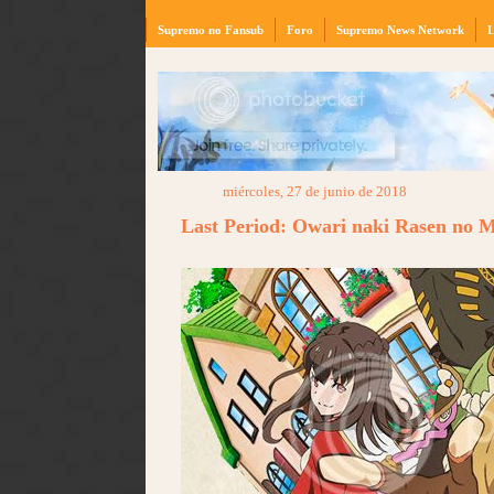
Supremo no Fansub
Foro
Supremo News Network
L
miércoles, 27 de junio de 2018
Last Period: Owari naki Rasen no M