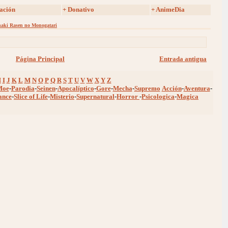
ación
+ Donativo
+ AnimeDia
naki Rasen no Monogatari
Página Principal
Entrada antigua
H
I
J
K
L
M
N
O
P
Q
R
S
T
U
V
W
X
Y
Z
Moe
-
Parodia
-
Seinen
-
Apocalíptico
-
Gore
-
Mecha
-
Supremo
Acción
-
Aventura
-
ance
-
Slice of Life
-
Misterio
-
Supernatural
-
Horror
-
Psicologica
-
Magica