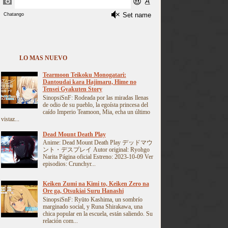
LO MAS NUEVO
Tearmoon Teikoku Monogatari:
Dantoudai kara Hajimaru, Hime no
Tensei Gyakuten Story
SinopsiSnF: Rodeada por las miradas llenas
de odio de su pueblo, la egoísta princesa del
caído Imperio Teamoon, Mia, echa un último
vistaz...
Dead Mount Death Play
Anime: Dead Mount Death Play デッドマウ
ント・デスプレイ Autor original: Ryohgo
Narita Página oficial Estreno: 2023-10-09 Ver
episodios: Crunchyr...
Keiken Zumi na Kimi to, Keiken Zero na
Ore ga, Otsukiai Suru Hanashi
SinopsiSnF: Ryūto Kashima, un sombrío
marginado social, y Runa Shirakawa, una
chica popular en la escuela, están saliendo. Su
relación com...