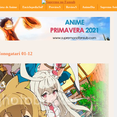
ista de Anime
EnciclopediaSnF
PreviewS
ReviewS
AnimeDia
Supremo Ani
onogatari 01-12