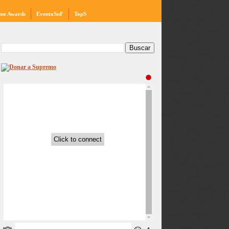
me Awards
EventoSnF
TopS