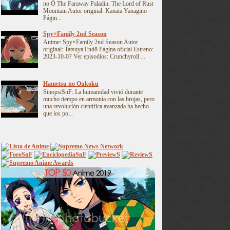
no Ō The Faraway Paladin: The Lord of Rust
Mountain Autor original: Kanata Yanagino
Págin...
Spy×Family 2nd Season
Anime: Spy×Family 2nd Season Autor
original: Tatsuya Endō Página oficial Estreno:
2023-10-07 Ver episodios: Crunchyroll ...
Hametsu no Oukoku
SinopsiSnF: La humanidad vivió durante
mucho tiempo en armonía con las brujas, pero
una revolución científica avanzada ha hecho
que los po...