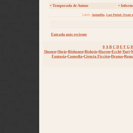
+
Temporada de Anime
+ Inform
Labels:
AnimeDia
,
Last Period: Owari 
Entrada más reciente
0
A
B
C
D
E
F
G
Shonen
-
Shojo
-
Bishonen
-
Bishojo
-
Harem
-
Ecchi
-
Yuri
-
Fantasía
-
Comedia
-
Ciencia Ficción
-
Drama
-
Rom