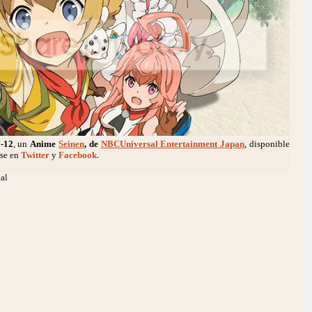
-12
, un
Anime
Seinen
, de
NBCUniversal Entertainment Japan
, disponible
rse en
Twitter
y
Facebook.
al