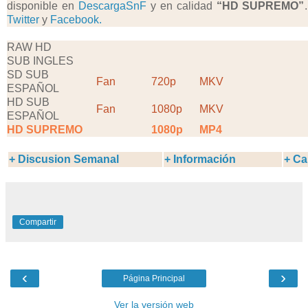
disponible en
DescargaSnF
y en calidad
“HD SUPREMO”
Twitter
y
Facebook.
RAW HD
SUB INGLES
SD SUB
Fan
720p
MKV
ESPAÑOL
HD SUB
Fan
1080p
MKV
ESPAÑOL
HD SUPREMO
1080p
MP4
+ Discusion Semanal
+ Información
+ Ca
Compartir
‹
›
Página Principal
Ver la versión web