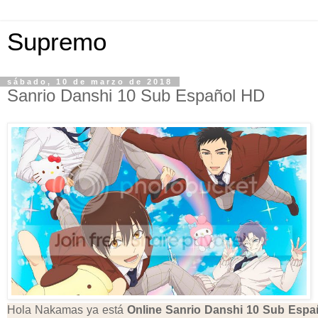
Supremo
sábado, 10 de marzo de 2018
Sanrio Danshi 10 Sub Español HD
Hola Nakamas ya está
Online Sanrio Danshi
10 Sub Espa