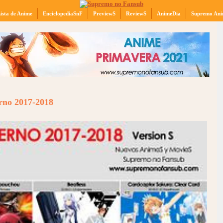
ista de Anime
EnciclopediaSnF
PreviewS
ReviewS
AnimeDia
Supremo Ani
rno 2017-2018