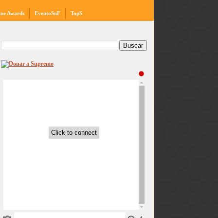
me Awards
EventoSnF
TopS