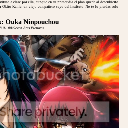
stituto a clase por ella, aunque en su primer día el plan queda al descubierto
er Okito Kanie, un viejo compañero suyo del instituto. No te lo pierdas solo
sk: Ouka Ninpouchou
8-01-08/Seven Arcs Pictures