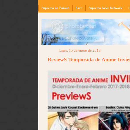
Supremo no Fansub
Foro
Supremo News Network
L
lunes, 15 de enero de 2018
ReviewS Temporada de Anime Invie