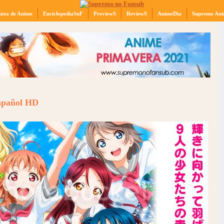
ista de Anime
EnciclopediaSnF
PreviewS
ReviewS
AnimeDia
Supremo Ani
Español HD