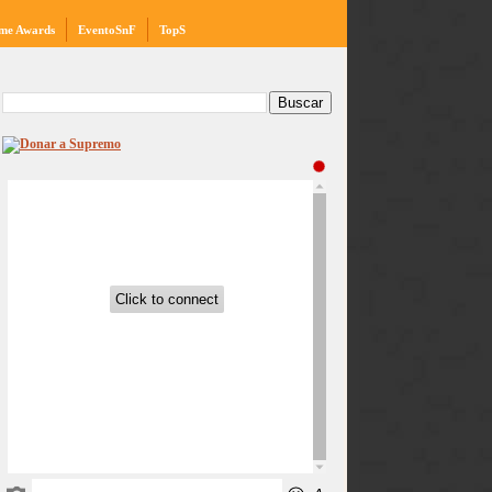
me Awards
EventoSnF
TopS