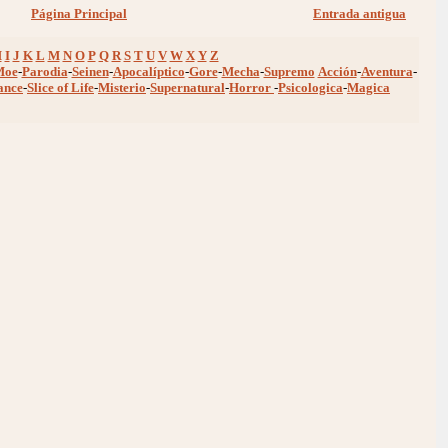
Página Principal
Entrada antigua
H
I
J
K
L
M
N
O
P
Q
R
S
T
U
V
W
X
Y
Z
Moe
-
Parodia
-
Seinen
-
Apocalíptico
-
Gore
-
Mecha
-
Supremo
Acción
-
Aventura
-
ance
-
Slice of Life
-
Misterio
-
Supernatural
-
Horror
-
Psicologica
-
Magica