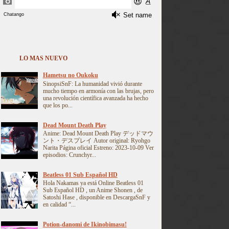
LO MAS NUEVO
Hametsu no Oukoku
SinopsiSnF: La humanidad vivió durante
mucho tiempo en armonía con las brujas, pero
una revolución científica avanzada ha hecho
que los po...
Dead Mount Death Play
Anime: Dead Mount Death Play デッドマウ
ント・デスプレイ Autor original: Ryohgo
Narita Página oficial Estreno: 2023-10-09 Ver
episodios: Crunchyr...
Beatless 01 Sub Español HD
Hola Nakamas ya está Online Beatless 01
Sub Español HD , un Anime Shonen , de
Satoshi Hase , disponible en DescargaSnF y
en calidad “...
Potion-danomi de Ikinobimasu!