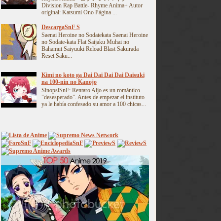
Division Rap Battle- Rhyme Anima+ Autor
original: Katsumi Ono Página ...
DescargaSnF S
Saenai Heroine no Sodatekata Saenai Heroine
no Sodate-kata Flat Saijaku Muhai no
Bahamut Saiyuuki Reload Blast Sakurada
Reset Saku...
Kimi no koto ga Dai Dai Dai Dai Daisuki
na 100-nin no Kanojo
SinopsiSnF: Rentaro Aijo es un romántico
"desesperado". Antes de empezar el instituto
ya le había confesado su amor a 100 chicas...