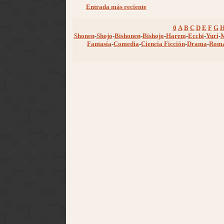
Entrada más reciente
0
A
B
C
D
E
F
G
Shonen
-
Shojo
-
Bishonen
-
Bishojo
-
Harem
-
Ecchi
-
Yuri
-
Fantasía
-
Comedia
-
Ciencia Ficción
-
Drama
-
Rom