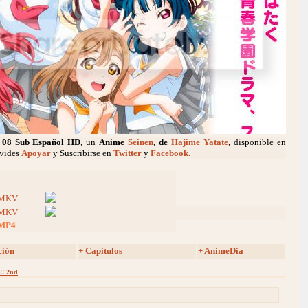
08 Sub Español HD
, un
Anime
Seinen
, de
Hajime Yatate
, disponible en
lvides
Apoyar
y Suscribirse en
Twitter
y
Facebook.
MKV
MKV
MP4
ción
+ Capitulos
+ AnimeDia
!! 2nd