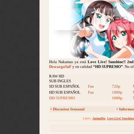
Hola Nakamas ya está
Love Live! Sunshine!! 2nd
DescargaSnF
y en calidad
“HD SUPREMO”
. No o
RAW HD
SUB INGLES
SD SUB ESPAÑOL
Fan
720p
HD SUB ESPAÑOL
Fan
1080p
HD SUPREMO
1080p
+ Discusion Semanal
+ Informa
Labels:
AnimeDia
,
Love Live! Sunshine