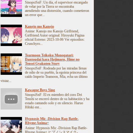
SinopsiSnF: Un día, el supervisor encargado
de velar por la Tierra se encontraba
atendiendo una distorsión, cuando cometieron
un error que...
Kanojo mo Kanojo
Anime: Kanojo mo Kanojo Girlfriend,
Girlfriend Autor original: Hiroyuki Página
oficial Estreno: 2023-10-06 Ver episodios:
Crunchyro...
Tearmoon Teikoku Monogatari:
Dantoudai kara Hajimaru, Hime no
Tensei Gyakuten Story
SinopsiSnF: Rodeada por las miradas llenas
de odio de su pueblo, la egoísta princesa del
caído Imperio Teamoon, Mia, echa un último
vistaz...
Kawagoe Boys Sing
SinopsiSnF: El ex miembro del coro Dei
Tenshi se encerró dentro de su habitación y ha
estado cantando solo y en silencio. Haruo
Hibiki ent...
Hypnosis Mic -Division Rap Battle-
Rhyme Anima+
Anime: Hypnosis Mic -Division Rap Battle-
Rhyme Anima+ ヒプノシスマイク-