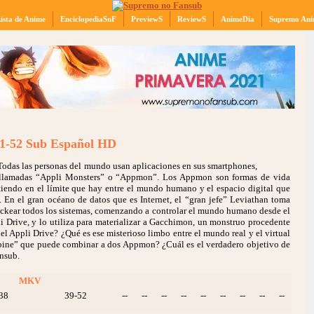
ista de Anime
EnciclopediaSnF
PreviewS
ReviewS
AnimeDia
Supremo Ani
01-52 Sub Español HD
 Todas las personas del mundo usan aplicaciones en sus smartphones,
as llamadas “Appli Monsters” o “Appmon”. Los Appmon son formas de vida
istiendo en el límite que hay entre el mundo humano y el espacio digital que
. En el gran océano de datos que es Internet, el “gran jefe” Leviathan toma
ckear todos los sistemas, comenzando a controlar el mundo humano desde el
li Drive, y lo utiliza para materializar a Gacchimon, un monstruo procedente
el Appli Drive? ¿Qué es ese misterioso limbo entre el mundo real y el virtual
ine” que puede combinar a dos Appmon? ¿Cuál es el verdadero objetivo de
ansub.
MKV
38
39-52
--
--
--
--
--
--
--
--
--