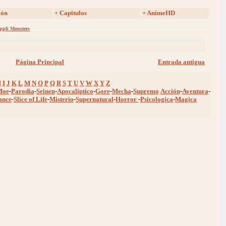
ión
+ Capitulos
+ AnimeHD
ppli Monsters
Página Principal
Entrada antigua
H
I
J
K
L
M
N
O
P
Q
R
S
T
U
V
W
X
Y
Z
Moe
-
Parodia
-
Seinen
-
Apocalíptico
-
Gore
-
Mecha
-
Supremo
Acción
-
Aventura
-
ance
-
Slice of Life
-
Misterio
-
Supernatural
-
Horror
-
Psicologica
-
Magica