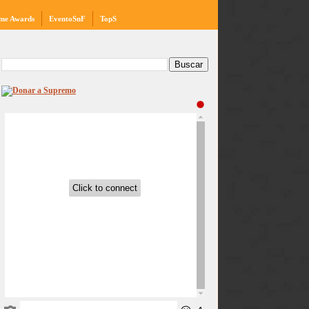
me Awards
EventoSnF
TopS