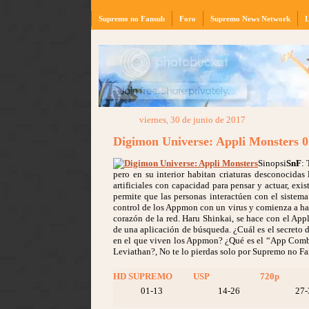
Supremo no Fansub
Foro
Supremo News Network
L
viernes, 30 de junio de 2017
Digimon Universe: Appli Monsters 
Sinopsi
SnF
:
pero en su interior habitan criaturas desconocid
artificiales con capacidad para pensar y actuar, ex
permite que las personas interactúen con el sistema
control de los Appmon con un virus y comienza a ha
corazón de la red. Haru Shinkai, se hace con el App
de una aplicación de búsqueda. ¿Cuál es el secreto d
en el que viven los Appmon? ¿Qué es el “App Comb
Leviathan?, No te lo pierdas solo por Supremo no F
HD SUPREMO
USP
720p
01-13
14-26
27-