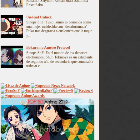
Bahamut Saiyuuki Reload Blast Sakurada
Reset Saku...
Undead Unluck
SinopsiSnF: Fūko Izumo es conocida como
una mujer maldecida con "desafortunada".
Fūko trae desgracia a cualquiera que la toque
y...
Bokura no Ameiro Protocol
SinopsiSnF: En el mundo de los deportes
electrónicos, Shun Tokinoya es un estudiante
de segundo año de secundaria que comenzó a
trabajar e...