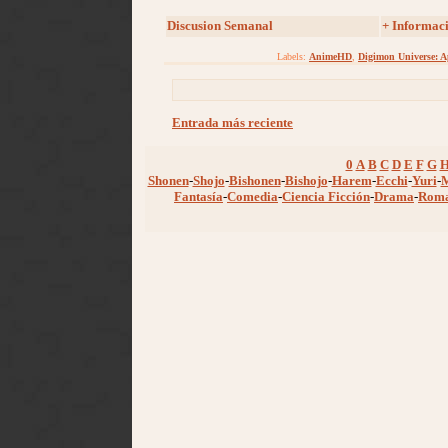
Discusion Semanal
+ Informac
Labels:
AnimeHD
,
Digimon Universe: A
Entrada más reciente
0
A
B
C
D
E
F
G
Shonen
-
Shojo
-
Bishonen
-
Bishojo
-
Harem
-
Ecchi
-
Yuri
-
Fantasía
-
Comedia
-
Ciencia Ficción
-
Drama
-
Rom