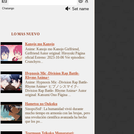
LO MAS NUEVO
Kanojo mo Kanojo
Anime: Kanojo mo Kanojo Girlfriend,
Girlfriend Autor original: Hiroyuki Página
oficial Estreno: 2023-10-06 Ver episodios:
Crunchyro...
Hypnosis Mic -Division Rap Battle-
Rhyme Anima+
Anime: Hypnosis Mic -Division Rap Battle-
Rhyme Anima+ ヒプノシスマイク-
Division Rap Battle- Rhyme Anima+ Autor
original: Katsumi Ono Página ...
Hametsu no Oukoku
SinopsiSnF: La humanidad vivió durante
mucho tiempo en armonía con las brujas, pero
una revolución científica avanzada ha hecho
que los po...
Tearmoon Teikoku Monogatari: