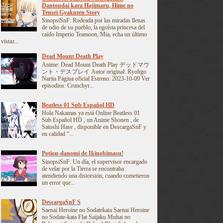
Dantoudai kara Hajimaru, Hime no
Tensei Gyakuten Story
SinopsiSnF: Rodeada por las miradas llenas
de odio de su pueblo, la egoísta princesa del
caído Imperio Teamoon, Mia, echa un último
vistaz...
Dead Mount Death Play
Anime: Dead Mount Death Play デッドマウ
ント・デスプレイ Autor original: Ryohgo
Narita Página oficial Estreno: 2023-10-09 Ver
episodios: Crunchyr...
Beatless 01 Sub Español HD
Hola Nakamas ya está Online Beatless 01
Sub Español HD , un Anime Shonen , de
Satoshi Hase , disponible en DescargaSnF y
en calidad “...
Potion-danomi de Ikinobimasu!
SinopsiSnF: Un día, el supervisor encargado
de velar por la Tierra se encontraba
atendiendo una distorsión, cuando cometieron
un error que...
DescargaSnF S
Saenai Heroine no Sodatekata Saenai Heroine
no Sodate-kata Flat Saijaku Muhai no