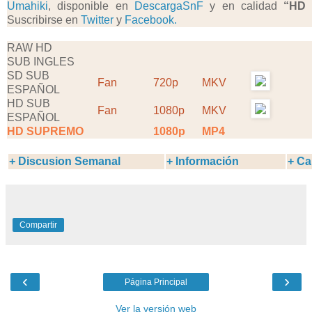
Umahiki
, disponible en
DescargaSnF
y en calidad
“HD
Suscribirse en
Twitter
y
Facebook.
RAW HD
SUB INGLES
SD SUB
Fan
720p
MKV
ESPAÑOL
HD SUB
Fan
1080p
MKV
ESPAÑOL
HD SUPREMO
1080p
MP4
+ Discusion Semanal
+ Información
+ Ca
Compartir
‹
›
Página Principal
Ver la versión web