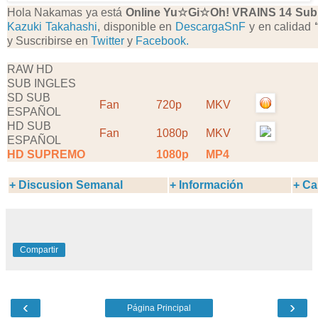
Hola Nakamas ya está
Online Yu☆Gi☆Oh! VRAINS
14 Sub
Kazuki Takahashi
, disponible en
DescargaSnF
y en calidad
y Suscribirse en
Twitter
y
Facebook.
RAW HD
SUB INGLES
SD SUB
Fan
720p
MKV
ESPAÑOL
HD SUB
Fan
1080p
MKV
ESPAÑOL
HD SUPREMO
1080p
MP4
+ Discusion Semanal
+ Información
+ Ca
Compartir
‹
›
Página Principal