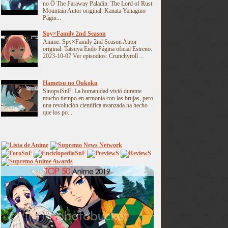
no Ō The Faraway Paladin: The Lord of Rust
Mountain Autor original: Kanata Yanagino
Págin...
Spy×Family 2nd Season
Anime: Spy×Family 2nd Season Autor
original: Tatsuya Endō Página oficial Estreno:
2023-10-07 Ver episodios: Crunchyroll ...
Hametsu no Oukoku
SinopsiSnF: La humanidad vivió durante
mucho tiempo en armonía con las brujas, pero
una revolución científica avanzada ha hecho
que los po...