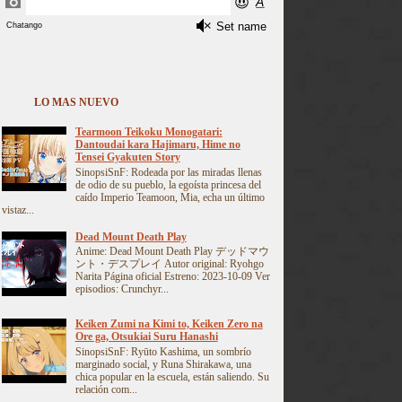
LO MAS NUEVO
Tearmoon Teikoku Monogatari:
Dantoudai kara Hajimaru, Hime no
Tensei Gyakuten Story
SinopsiSnF: Rodeada por las miradas llenas
de odio de su pueblo, la egoísta princesa del
caído Imperio Teamoon, Mia, echa un último
vistaz...
Dead Mount Death Play
Anime: Dead Mount Death Play デッドマウ
ント・デスプレイ Autor original: Ryohgo
Narita Página oficial Estreno: 2023-10-09 Ver
episodios: Crunchyr...
Keiken Zumi na Kimi to, Keiken Zero na
Ore ga, Otsukiai Suru Hanashi
SinopsiSnF: Ryūto Kashima, un sombrío
marginado social, y Runa Shirakawa, una
chica popular en la escuela, están saliendo. Su
relación com...