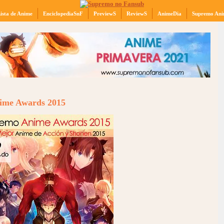
ista de Anime
EnciclopediaSnF
PreviewS
ReviewS
AnimeDia
Supremo Ani
nime Awards 2015