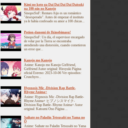
Kimi no koto ga Dai Dai Dai Dai Daisuki
na 100-nin no Kanojo
SinopsiSnF: Rentaro Aijo es un romántico
"desesperado". Antes de empezar el instituto
ya le había confesado su amor a 100 chicas...
Potion-danomi de Ikinobimasu!
SinopsiSnF: Un día, el supervisor encargado
de velar por la Tierra se encontraba
atendiendo una distorsión, cuando cometieron
un error que...
Kanojo mo Kanojo
Anime: Kanojo mo Kanojo Girlfriend,
Girlfriend Autor original: Hiroyuki Página
oficial Estreno: 2023-10-06 Ver episodios:
Crunchyro...
Hypnosis Mic -Division Rap Battle-
Rhyme Anima+
Anime: Hypnosis Mic -Division Rap Battle-
Rhyme Anima+ ヒプノシスマイク-
Division Rap Battle- Rhyme Anima+ Autor
original: Katsumi Ono Página ...
Saihate no Paladin Tetsusabi no Yama no
Ō
Anime: Saihate no Paladin Tetsusabi no Yama