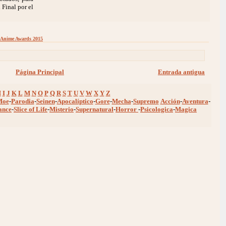
 Final por el
Anime Awards 2015
Página Principal
Entrada antigua
H
I
J
K
L
M
N
O
P
Q
R
S
T
U
V
W
X
Y
Z
Moe
-
Parodia
-
Seinen
-
Apocalíptico
-
Gore
-
Mecha
-
Supremo
Acción
-
Aventura
-
ance
-
Slice of Life
-
Misterio
-
Supernatural
-
Horror
-
Psicologica
-
Magica