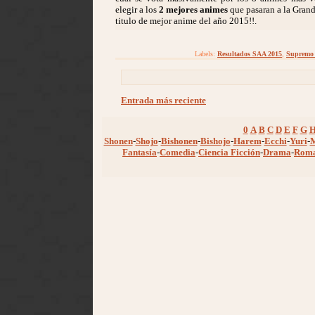
elegir a los
2 mejores animes
que pasaran a la Grand
titulo de mejor anime del año 2015!!.
Labels:
Resultados SAA 2015
,
Supremo 
Entrada más reciente
0
A
B
C
D
E
F
G
Shonen
-
Shojo
-
Bishonen
-
Bishojo
-
Harem
-
Ecchi
-
Yuri
-
Fantasía
-
Comedia
-
Ciencia Ficción
-
Drama
-
Rom