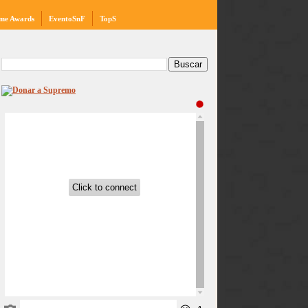
me Awards
EventoSnF
TopS