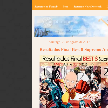
Supremo no Fansub
Foro
Supremo News Network
L
domingo, 20 de agosto de 2017
Resultados Final Best 8 Supremo A