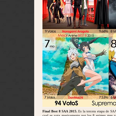
Final Best 8 SAA 2015.
Es la tercera etapa de SA
cual se vota masivamente por los 8 animes mas v