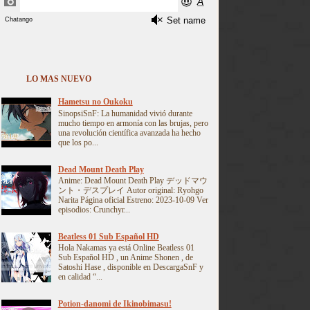
LO MAS NUEVO
Hametsu no Oukoku
SinopsiSnF: La humanidad vivió durante
mucho tiempo en armonía con las brujas, pero
una revolución científica avanzada ha hecho
que los po...
Dead Mount Death Play
Anime: Dead Mount Death Play デッドマウ
ント・デスプレイ Autor original: Ryohgo
Narita Página oficial Estreno: 2023-10-09 Ver
episodios: Crunchyr...
Beatless 01 Sub Español HD
Hola Nakamas ya está Online Beatless 01
Sub Español HD , un Anime Shonen , de
Satoshi Hase , disponible en DescargaSnF y
en calidad “...
Potion-danomi de Ikinobimasu!