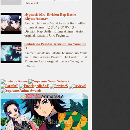
Hibiki ent...
Hypnosis Mic -Division Rap Battle-
Rhyme Anima+
Anime: Hypnosis Mic -Division Rap Battle-
Rhyme Anima+ ヒプノシスマイク-
Division Rap Battle- Rhyme Anima+ Autor
original: Katsumi Ono Página ...
Saihate no Paladin Tetsusabi no Yama no
Ō
Anime: Saihate no Paladin Tetsusabi no Yama
no Ō The Faraway Paladin: The Lord of Rust
Mountain Autor original: Kanata Yanagino
Págin...