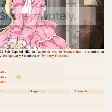
09 Sub Español HD
, un
Anime
Seinen
, de
Tetsuya Imai
, disponible en
lvides
Apoyar
y Suscribirse en
Twitter
y
Facebook.
MKV
MKV
MP4
ción
+ Capitulos
+ AnimeDia