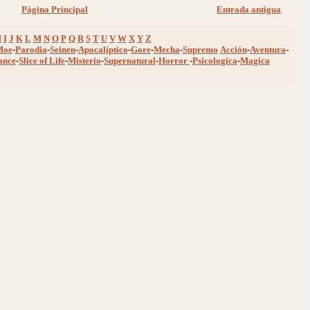
Página Principal
Entrada antigua
H
I
J
K
L
M
N
O
P
Q
R
S
T
U
V
W
X
Y
Z
Moe
-
Parodia
-
Seinen
-
Apocalíptico
-
Gore
-
Mecha
-
Supremo
Acción
-
Aventura
-
ance
-
Slice of Life
-
Misterio
-
Supernatural
-
Horror
-
Psicologica
-
Magica