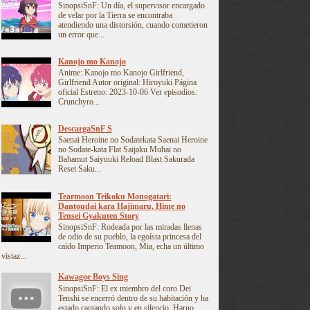
SinopsiSnF: Un día, el supervisor encargado
de velar por la Tierra se encontraba
atendiendo una distorsión, cuando cometieron
un error que...
Kanojo mo Kanojo
Anime: Kanojo mo Kanojo Girlfriend,
Girlfriend Autor original: Hiroyuki Página
oficial Estreno: 2023-10-06 Ver episodios:
Crunchyro...
DescargaSnF S
Saenai Heroine no Sodatekata Saenai Heroine
no Sodate-kata Flat Saijaku Muhai no
Bahamut Saiyuuki Reload Blast Sakurada
Reset Saku...
Tearmoon Teikoku Monogatari:
Dantoudai kara Hajimaru, Hime no
Tensei Gyakuten Story
SinopsiSnF: Rodeada por las miradas llenas
de odio de su pueblo, la egoísta princesa del
caído Imperio Teamoon, Mia, echa un último
vistaz...
Kawagoe Boys Sing
SinopsiSnF: El ex miembro del coro Dei
Tenshi se encerró dentro de su habitación y ha
estado cantando solo y en silencio. Haruo