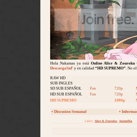
Hola Nakamas ya está
Online Alice & Zouroku
DescargaSnF
y en calidad
“HD SUPREMO”
. No o
RAW HD
SUB INGLES
SD SUB ESPAÑOL
Fan
720p
HD SUB ESPAÑOL
Fan
720p
HD SUPREMO
1080p
+ Discusion Semanal
+ Informa
Labels:
Alice & Zouroku
,
AnimeDia