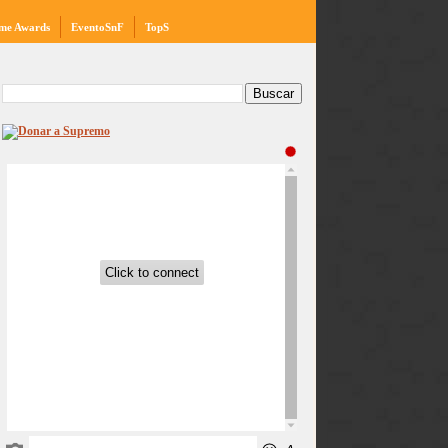
me Awards
EventoSnF
TopS