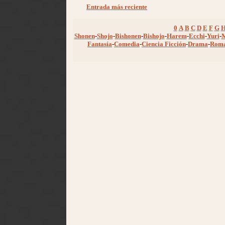
Entrada más reciente
0
A
B
C
D
E
F
G
Shonen
-
Shojo
-
Bishonen
-
Bishojo
-
Harem
-
Ecchi
-
Yuri
-
Fantasía
-
Comedia
-
Ciencia Ficción
-
Drama
-
Rom