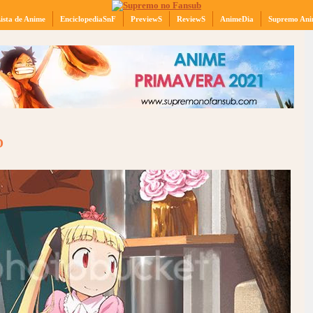
ista de Anime
EnciclopediaSnF
PreviewS
ReviewS
AnimeDia
Supremo Ani
D