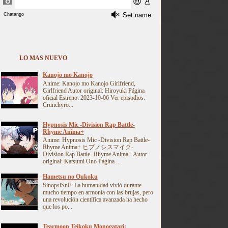
LO MAS NUEVO
Kanojo mo Kanojo
Anime: Kanojo mo Kanojo Girlfriend,
Girlfriend Autor original: Hiroyuki Página
oficial Estreno: 2023-10-06 Ver episodios:
Crunchyro...
Hypnosis Mic -Division Rap Battle-
Rhyme Anima+
Anime: Hypnosis Mic -Division Rap Battle-
Rhyme Anima+ ヒプノシスマイク-
Division Rap Battle- Rhyme Anima+ Autor
original: Katsumi Ono Página ...
Hametsu no Oukoku
SinopsiSnF: La humanidad vivió durante
mucho tiempo en armonía con las brujas, pero
una revolución científica avanzada ha hecho
que los po...
Tearmoon Teikoku Monogatari: