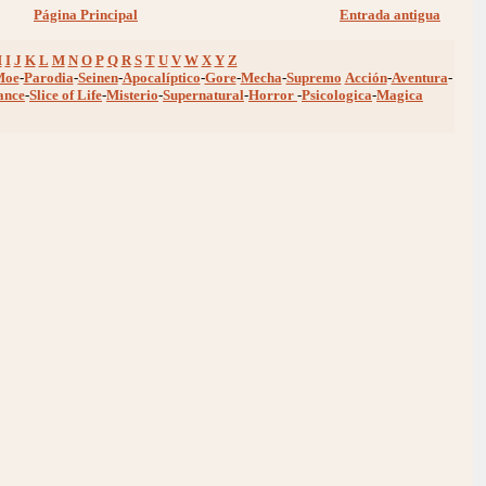
Página Principal
Entrada antigua
H
I
J
K
L
M
N
O
P
Q
R
S
T
U
V
W
X
Y
Z
Moe
-
Parodia
-
Seinen
-
Apocalíptico
-
Gore
-
Mecha
-
Supremo
Acción
-
Aventura
-
ance
-
Slice of Life
-
Misterio
-
Supernatural
-
Horror
-
Psicologica
-
Magica