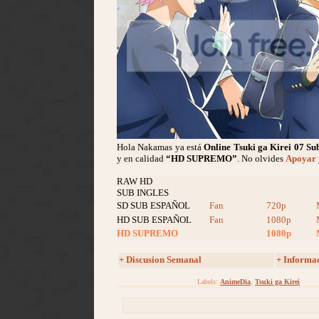
Hola Nakamas ya está
Online Tsuki ga Kirei
07 Su
y en calidad
“HD SUPREMO”
. No olvides
Apoyar
RAW HD
SUB INGLES
SD SUB ESPAÑOL
Fan
720p
HD SUB ESPAÑOL
Fan
1080p
HD SUPREMO
1080p
+ Discusion Semanal
+ Informa
Labels:
AnimeDia
,
Tsuki ga Kirei