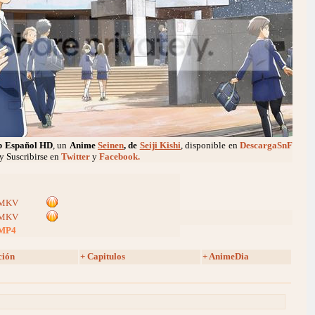
b Español HD
, un
Anime
Seinen
, de
Seiji Kishi
, disponible en
DescargaSnF
y Suscribirse en
Twitter
y
Facebook.
MKV
MKV
MP4
ción
+ Capitulos
+ AnimeDia