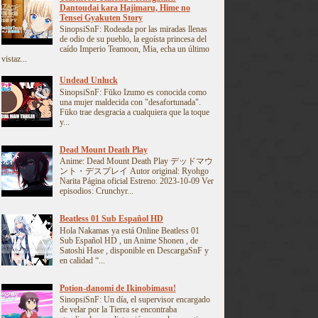
Dantoudai kara Hajimaru, Hime no
Tensei Gyakuten Story
SinopsiSnF: Rodeada por las miradas llenas
de odio de su pueblo, la egoísta princesa del
caído Imperio Teamoon, Mia, echa un último
vistaz...
Undead Unluck
SinopsiSnF: Fūko Izumo es conocida como
una mujer maldecida con "desafortunada".
Fūko trae desgracia a cualquiera que la toque
y...
Dead Mount Death Play
Anime: Dead Mount Death Play デッドマウ
ント・デスプレイ Autor original: Ryohgo
Narita Página oficial Estreno: 2023-10-09 Ver
episodios: Crunchyr...
Beatless 01 Sub Español HD
Hola Nakamas ya está Online Beatless 01
Sub Español HD , un Anime Shonen , de
Satoshi Hase , disponible en DescargaSnF y
en calidad “...
Potion-danomi de Ikinobimasu!
SinopsiSnF: Un día, el supervisor encargado
de velar por la Tierra se encontraba