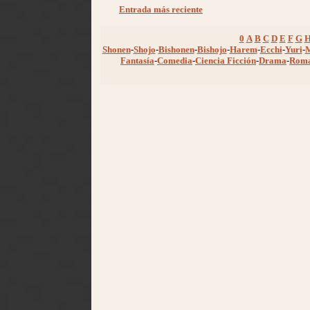
Entrada más reciente
0
A
B
C
D
E
F
G
Shonen
-
Shojo
-
Bishonen
-
Bishojo
-
Harem
-
Ecchi
-
Yuri
-
Fantasía
-
Comedia
-
Ciencia Ficción
-
Drama
-
Rom