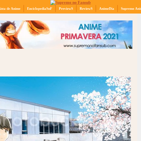
ista de Anime
EnciclopediaSnF
PreviewS
ReviewS
AnimeDia
Supremo Ani