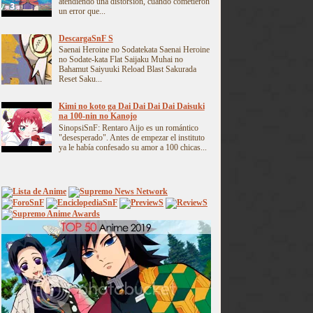
atendiendo una distorsión, cuando cometieron
un error que...
DescargaSnF S
Saenai Heroine no Sodatekata Saenai Heroine
no Sodate-kata Flat Saijaku Muhai no
Bahamut Saiyuuki Reload Blast Sakurada
Reset Saku...
Kimi no koto ga Dai Dai Dai Dai Daisuki
na 100-nin no Kanojo
SinopsiSnF: Rentaro Aijo es un romántico
"desesperado". Antes de empezar el instituto
ya le había confesado su amor a 100 chicas...