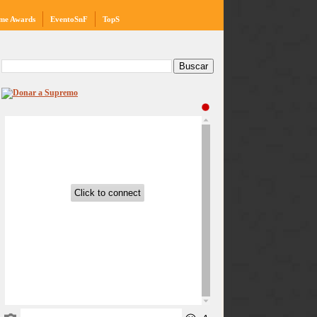
me Awards
EventoSnF
TopS