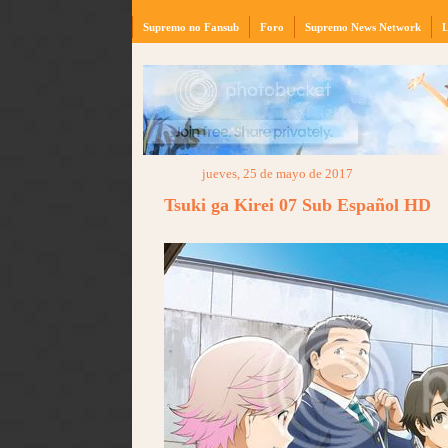
Supremo no Fansub
Foro
Supremo News Network
L
jueves, 25 de mayo de 2017
Tsuki ga Kirei 07 Sub Español HD