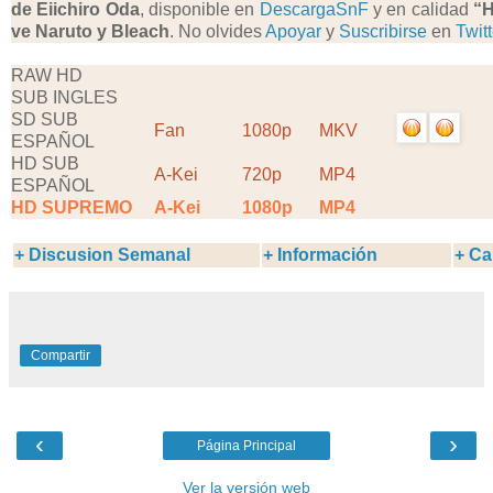
de Eiichiro Oda
, disponible en
DescargaSnF
y en calidad
“
ve Naruto y Bleach
. No olvides
Apoyar
y
Suscribirse
en
Twitt
RAW HD
SUB INGLES
SD SUB
Fan
1080p
MKV
ESPAÑOL
HD SUB
A-Kei
720p
MP4
ESPAÑOL
HD SUPREMO
A-Kei
1080p
MP4
+ Discusion Semanal
+ Información
+ Ca
Compartir
‹
›
Página Principal
Ver la versión web