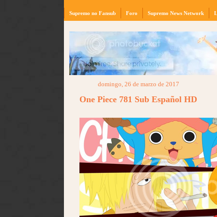
Supremo no Fansub
Foro
Supremo News Network
L
domingo, 26 de marzo de 2017
One Piece 781 Sub Español HD