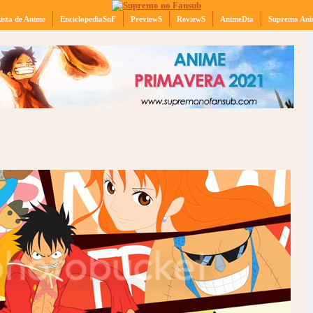
ista de Anime
EnciclopediaSnF
PreviewS
ReviewS
AnimeDia
Supremo Ani