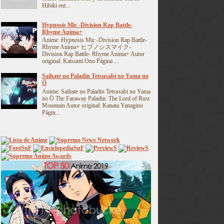
Hibiki ent...
Hypnosis Mic -Division Rap Battle-
Rhyme Anima+
Anime: Hypnosis Mic -Division Rap Battle-
Rhyme Anima+ ヒプノシスマイク-
Division Rap Battle- Rhyme Anima+ Autor
original: Katsumi Ono Página ...
Saihate no Paladin Tetsusabi no Yama no
Ō
Anime: Saihate no Paladin Tetsusabi no Yama
no Ō The Faraway Paladin: The Lord of Rust
Mountain Autor original: Kanata Yanagino
Págin...