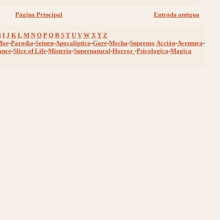
Página Principal
Entrada antigua
H
I
J
K
L
M
N
O
P
Q
R
S
T
U
V
W
X
Y
Z
Moe
-
Parodia
-
Seinen
-
Apocalíptico
-
Gore
-
Mecha
-
Supremo
Acción
-
Aventura
-
ance
-
Slice of Life
-
Misterio
-
Supernatural
-
Horror
-
Psicologica
-
Magica