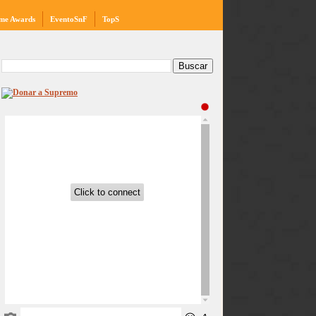
me Awards
EventoSnF
TopS