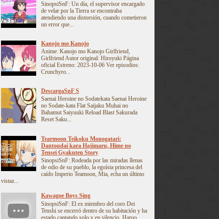
SinopsiSnF: Un día, el supervisor encargado
de velar por la Tierra se encontraba
atendiendo una distorsión, cuando cometieron
un error que...
Kanojo mo Kanojo
Anime: Kanojo mo Kanojo Girlfriend,
Girlfriend Autor original: Hiroyuki Página
oficial Estreno: 2023-10-06 Ver episodios:
Crunchyro...
DescargaSnF S
Saenai Heroine no Sodatekata Saenai Heroine
no Sodate-kata Flat Saijaku Muhai no
Bahamut Saiyuuki Reload Blast Sakurada
Reset Saku...
Tearmoon Teikoku Monogatari:
Dantoudai kara Hajimaru, Hime no
Tensei Gyakuten Story
SinopsiSnF: Rodeada por las miradas llenas
de odio de su pueblo, la egoísta princesa del
caído Imperio Teamoon, Mia, echa un último
vistaz...
Kawagoe Boys Sing
SinopsiSnF: El ex miembro del coro Dei
Tenshi se encerró dentro de su habitación y ha
estado cantando solo y en silencio. Haruo