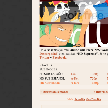
Hola Nakamas ya está
Online One Piece New Wor
DescargaSnF
y en calidad
“HD Supremo”
. Si te
Twitter
y
Facebook.
RAW HD
SUB INGLES
SD SUB ESPAÑOL
Fan
1080p
HD SUB ESPAÑOL
A-Kei
720p
HD SUPREMO
A-Kei
1080p
+ Discusion Semanal
+ Informa
Labels:
AnimeDia
,
One Piece Dia