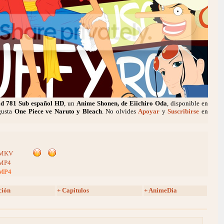
ld 781 Sub español HD
, un
Anime Shonen, de Eiichiro Oda
, disponible en
 gusta
One Piece ve Naruto y Bleach
. No olvides
Apoyar
y
Suscribirse
en
MKV
MP4
MP4
ción
+ Capitulos
+ AnimeDia