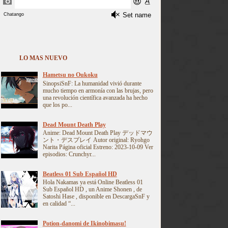
LO MAS NUEVO
Hametsu no Oukoku
SinopsiSnF: La humanidad vivió durante
mucho tiempo en armonía con las brujas, pero
una revolución científica avanzada ha hecho
que los po...
Dead Mount Death Play
Anime: Dead Mount Death Play デッドマウ
ント・デスプレイ Autor original: Ryohgo
Narita Página oficial Estreno: 2023-10-09 Ver
episodios: Crunchyr...
Beatless 01 Sub Español HD
Hola Nakamas ya está Online Beatless 01
Sub Español HD , un Anime Shonen , de
Satoshi Hase , disponible en DescargaSnF y
en calidad “...
Potion-danomi de Ikinobimasu!