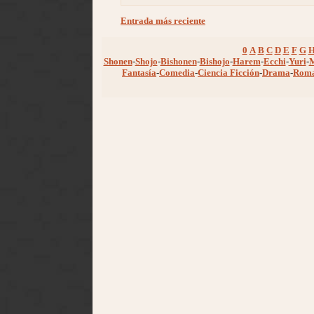
Entrada más reciente
0
A
B
C
D
E
F
G
Shonen
-
Shojo
-
Bishonen
-
Bishojo
-
Harem
-
Ecchi
-
Yuri
-
Fantasía
-
Comedia
-
Ciencia Ficción
-
Drama
-
Rom