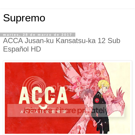
Supremo
martes, 28 de marzo de 2017
ACCA Jusan-ku Kansatsu-ka 12 Sub
Español HD