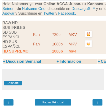
Hola Nakamas ya está
Online ACCA Jusan-ku Kansatsu-
Seinen
, de
Natsume Ono
, disponible en
DescargaSnF
y en 
Apoyar
y Suscribirse en
Twitter
y
Facebook.
RAW HD
SUB INGLES
SD SUB
Fan
720p
MKV
ESPAÑOL
HD SUB
Fan
1080p
MKV
ESPAÑOL
HD SUPREMO
1080p
MP4
+ Discusion Semanal
+ Información
+ Ca
Compartir
‹
›
Página Principal