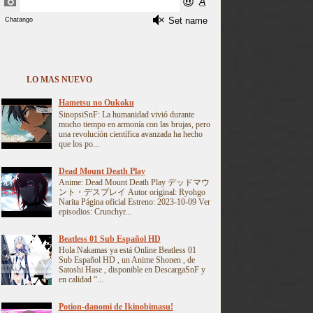
LO MAS NUEVO
Hametsu no Oukoku
SinopsiSnF: La humanidad vivió durante
mucho tiempo en armonía con las brujas, pero
una revolución científica avanzada ha hecho
que los po...
Dead Mount Death Play
Anime: Dead Mount Death Play デッドマウ
ント・デスプレイ Autor original: Ryohgo
Narita Página oficial Estreno: 2023-10-09 Ver
episodios: Crunchyr...
Beatless 01 Sub Español HD
Hola Nakamas ya está Online Beatless 01
Sub Español HD , un Anime Shonen , de
Satoshi Hase , disponible en DescargaSnF y
en calidad “...
Potion-danomi de Ikinobimasu!