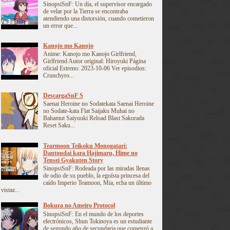
SinopsiSnF: Un día, el supervisor encargado
de velar por la Tierra se encontraba
atendiendo una distorsión, cuando cometieron
un error que...
Kanojo mo Kanojo
Anime: Kanojo mo Kanojo Girlfriend,
Girlfriend Autor original: Hiroyuki Página
oficial Estreno: 2023-10-06 Ver episodios:
Crunchyro...
DescargaSnF S
Saenai Heroine no Sodatekata Saenai Heroine
no Sodate-kata Flat Saijaku Muhai no
Bahamut Saiyuuki Reload Blast Sakurada
Reset Saku...
Tearmoon Teikoku Monogatari:
Dantoudai kara Hajimaru, Hime no
Tensei Gyakuten Story
SinopsiSnF: Rodeada por las miradas llenas
de odio de su pueblo, la egoísta princesa del
caído Imperio Teamoon, Mia, echa un último
vistaz...
Bokura no Ameiro Protocol
SinopsiSnF: En el mundo de los deportes
electrónicos, Shun Tokinoya es un estudiante
de segundo año de secundaria que comenzó a