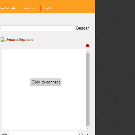
me Awards
EventoSnF
TopS