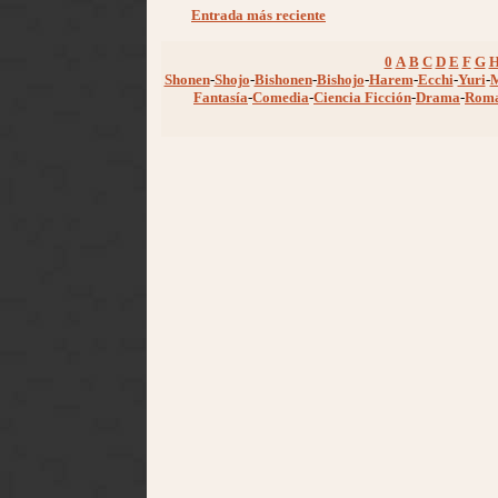
Entrada más reciente
0
A
B
C
D
E
F
G
Shonen
-
Shojo
-
Bishonen
-
Bishojo
-
Harem
-
Ecchi
-
Yuri
-
Fantasía
-
Comedia
-
Ciencia Ficción
-
Drama
-
Rom