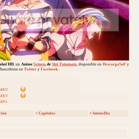
añol HD
, un
Anime
Seinen
, de
Shō Futamata
, disponible en
DescargaSnF
y
Suscribirse en
Twitter
y
Facebook.
MKV
MKV
MP4
ción
+ Capitulos
+ AnimeDia