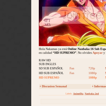
Hola Nakamas ya está
Online Nanbaka
16 Sub Esp
en calidad
“HD SUPREMO”
. No olvides
Apoyar
y 
RAW HD
SUB INGLES
SD SUB ESPAÑOL
Fan
720p
HD SUB ESPAÑOL
Fan
1080p
HD SUPREMO
1080p
+ Discusion Semanal
+ Informa
Labels:
AnimeDia
,
Nanbaka 2nd