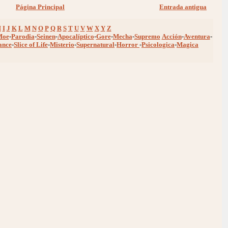
Página Principal
Entrada antigua
H
I
J
K
L
M
N
O
P
Q
R
S
T
U
V
W
X
Y
Z
Moe
-
Parodia
-
Seinen
-
Apocalíptico
-
Gore
-
Mecha
-
Supremo
Acción
-
Aventura
-
ance
-
Slice of Life
-
Misterio
-
Supernatural
-
Horror
-
Psicologica
-
Magica