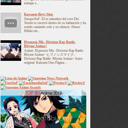
trabajar e...
Kawagoe Boys Sing
SinopsiSnF: El ex miembro del coro Dei
Tenshi se encerró dentro de su habitación y ha
estado cantando solo y en silencio. Haruo
Hibiki ent...
Hypnosis Mic -Division Rap Battle-
Rhyme Anima+
Anime: Hypnosis Mic -Division Rap Battle-
Rhyme Anima+ ヒプノシスマイク-
Division Rap Battle- Rhyme Anima+ Autor
original: Katsumi Ono Página ...