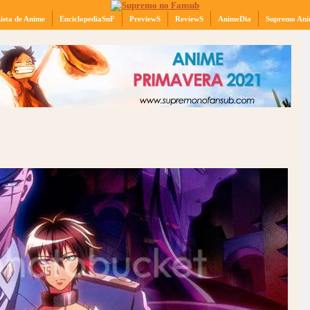
ista de Anime
EnciclopediaSnF
PreviewS
ReviewS
AnimeDia
Supremo Ani