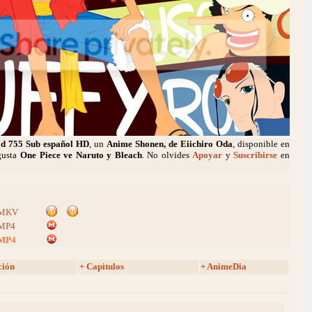
ld 755 Sub español HD
, un
Anime Shonen, de Eiichiro Oda
, disponible en
 gusta
One Piece ve Naruto y Bleach
. No olvides
Apoyar
y
Suscribirse
en
MKV
MP4
MP4
ción
+ Capitulos
+ AnimeDia