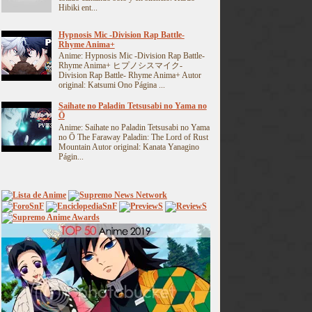
Hibiki ent...
Hypnosis Mic -Division Rap Battle-
Rhyme Anima+
Anime: Hypnosis Mic -Division Rap Battle-
Rhyme Anima+ ヒプノシスマイク-
Division Rap Battle- Rhyme Anima+ Autor
original: Katsumi Ono Página ...
Saihate no Paladin Tetsusabi no Yama no
Ō
Anime: Saihate no Paladin Tetsusabi no Yama
no Ō The Faraway Paladin: The Lord of Rust
Mountain Autor original: Kanata Yanagino
Págin...