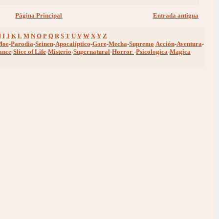
Página Principal
Entrada antigua
H
I
J
K
L
M
N
O
P
Q
R
S
T
U
V
W
X
Y
Z
Moe
-
Parodia
-
Seinen
-
Apocalíptico
-
Gore
-
Mecha
-
Supremo
Acción
-
Aventura
-
ance
-
Slice of Life
-
Misterio
-
Supernatural
-
Horror
-
Psicologica
-
Magica