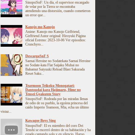
SinopsiSnF: Un día, el supervisor encargado
de velar por la Tierra se encontraba
atendiendo una distorsión, cuando cometieron
un error que...
Kanojo mo Kanojo
Anime: Kanojo mo Kanojo Girlfriend,
Girlfriend Autor original: Hiroyuki Página
oficial Estreno: 2023-10-06 Ver episodios:
Crunchyro...
DescargaSnF S
Saenai Heroine no Sodatekata Saenai Heroine
no Sodate-kata Flat Saijaku Muhai no
Bahamut Saiyuuki Reload Blast Sakurada
Reset Saku...
Tearmoon Teikoku Monogatari:
Dantoudai kara Hajimaru, Hime no
Tensei Gyakuten Story
SinopsiSnF: Rodeada por las miradas llenas
de odio de su pueblo, la egoísta princesa del
caído Imperio Teamoon, Mia, echa un último
vistaz...
Kawagoe Boys Sing
SinopsiSnF: El ex miembro del coro Dei
Tenshi se encerró dentro de su habitación y ha
estado cantando solo y en silencio. Haruo