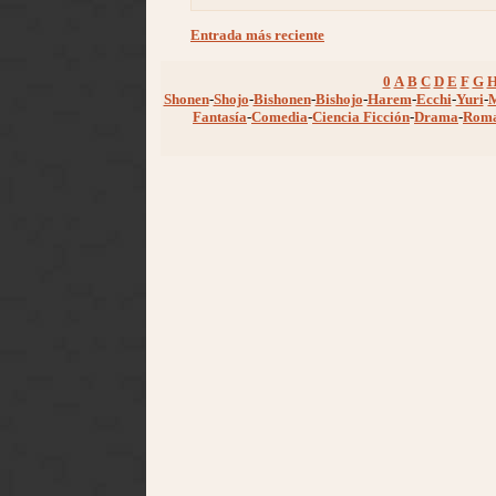
Entrada más reciente
0
A
B
C
D
E
F
G
Shonen
-
Shojo
-
Bishonen
-
Bishojo
-
Harem
-
Ecchi
-
Yuri
-
Fantasía
-
Comedia
-
Ciencia Ficción
-
Drama
-
Rom