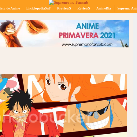
ista de Anime
EnciclopediaSnF
PreviewS
ReviewS
AnimeDia
Supremo Ani