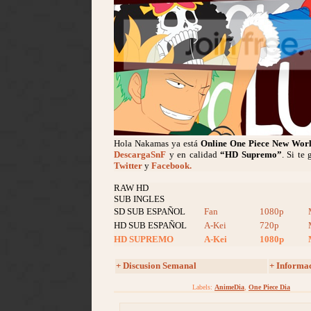
Hola Nakamas ya está
Online One Piece New Wor
DescargaSnF
y en calidad
“HD Supremo”
. Si te
Twitter
y
Facebook.
RAW HD
SUB INGLES
SD SUB ESPAÑOL
Fan
1080p
HD SUB ESPAÑOL
A-Kei
720p
HD SUPREMO
A-Kei
1080p
+ Discusion Semanal
+ Informa
Labels:
AnimeDia
,
One Piece Dia