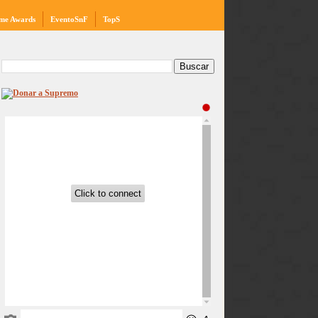
me Awards
EventoSnF
TopS