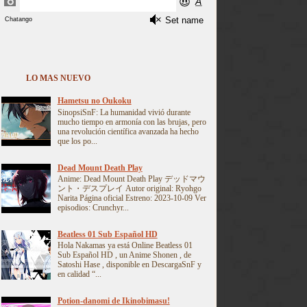
LO MAS NUEVO
Hametsu no Oukoku
SinopsiSnF: La humanidad vivió durante
mucho tiempo en armonía con las brujas, pero
una revolución científica avanzada ha hecho
que los po...
Dead Mount Death Play
Anime: Dead Mount Death Play デッドマウ
ント・デスプレイ Autor original: Ryohgo
Narita Página oficial Estreno: 2023-10-09 Ver
episodios: Crunchyr...
Beatless 01 Sub Español HD
Hola Nakamas ya está Online Beatless 01
Sub Español HD , un Anime Shonen , de
Satoshi Hase , disponible en DescargaSnF y
en calidad “...
Potion-danomi de Ikinobimasu!