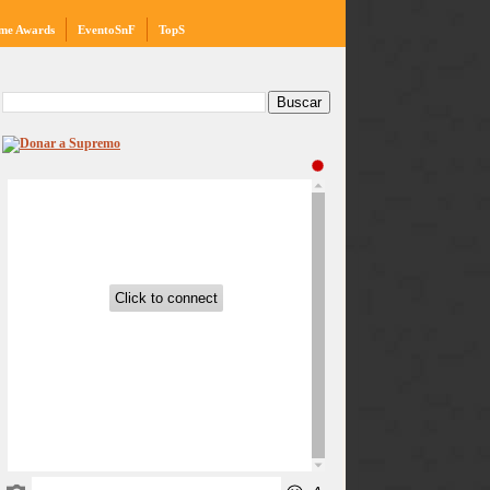
me Awards
EventoSnF
TopS