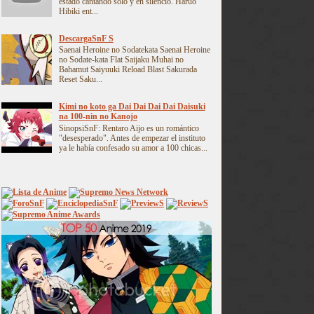
estado cantando solo y en silencio. Haruo
Hibiki ent...
DescargaSnF S
Saenai Heroine no Sodatekata Saenai Heroine
no Sodate-kata Flat Saijaku Muhai no
Bahamut Saiyuuki Reload Blast Sakurada
Reset Saku...
Kimi no koto ga Dai Dai Dai Dai Daisuki
na 100-nin no Kanojo
SinopsiSnF: Rentaro Aijo es un romántico
"desesperado". Antes de empezar el instituto
ya le había confesado su amor a 100 chicas...