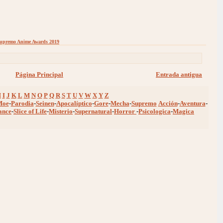
upremo Anime Awards 2019
Página Principal
Entrada antigua
H
I
J
K
L
M
N
O
P
Q
R
S
T
U
V
W
X
Y
Z
Moe
-
Parodia
-
Seinen
-
Apocalíptico
-
Gore
-
Mecha
-
Supremo
Acción
-
Aventura
-
ance
-
Slice of Life
-
Misterio
-
Supernatural
-
Horror
-
Psicologica
-
Magica