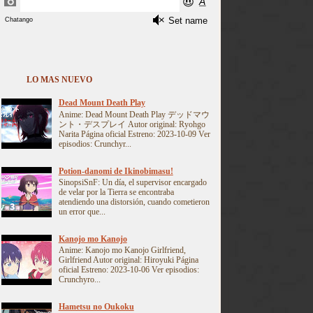
LO MAS NUEVO
Dead Mount Death Play
Anime: Dead Mount Death Play デッドマウ
ント・デスプレイ Autor original: Ryohgo
Narita Página oficial Estreno: 2023-10-09 Ver
episodios: Crunchyr...
Potion-danomi de Ikinobimasu!
SinopsiSnF: Un día, el supervisor encargado
de velar por la Tierra se encontraba
atendiendo una distorsión, cuando cometieron
un error que...
Kanojo mo Kanojo
Anime: Kanojo mo Kanojo Girlfriend,
Girlfriend Autor original: Hiroyuki Página
oficial Estreno: 2023-10-06 Ver episodios:
Crunchyro...
Hametsu no Oukoku