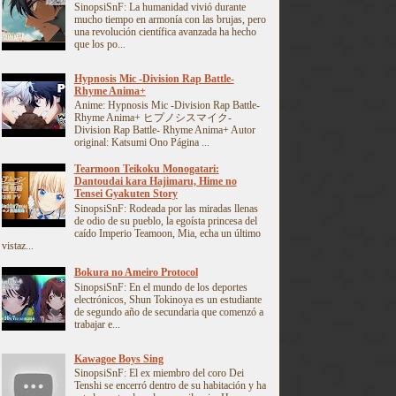
SinopsiSnF: La humanidad vivió durante
mucho tiempo en armonía con las brujas, pero
una revolución científica avanzada ha hecho
que los po...
Hypnosis Mic -Division Rap Battle-
Rhyme Anima+
Anime: Hypnosis Mic -Division Rap Battle-
Rhyme Anima+ ヒプノシスマイク-
Division Rap Battle- Rhyme Anima+ Autor
original: Katsumi Ono Página ...
Tearmoon Teikoku Monogatari:
Dantoudai kara Hajimaru, Hime no
Tensei Gyakuten Story
SinopsiSnF: Rodeada por las miradas llenas
de odio de su pueblo, la egoísta princesa del
caído Imperio Teamoon, Mia, echa un último
vistaz...
Bokura no Ameiro Protocol
SinopsiSnF: En el mundo de los deportes
electrónicos, Shun Tokinoya es un estudiante
de segundo año de secundaria que comenzó a
trabajar e...
Kawagoe Boys Sing
SinopsiSnF: El ex miembro del coro Dei
Tenshi se encerró dentro de su habitación y ha