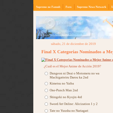
Supremo no Fansub
Foro
Supremo News Network
L
sábado, 21 de diciembre de 2019
Final X Categorias Nominados a Me
¿Cuál es el Mejor Anime de Acción 2019?
Dungeon ni Deai o Motomeru no wa
Machigatteiru Darou ka 2nd
Kimetsu no Yaiba
One-Punch Man 2nd
Shingeki no Kyojin 4rd
Sword Art Online: Alicization 1 y 2
Tate no Yuusha no Nariagari