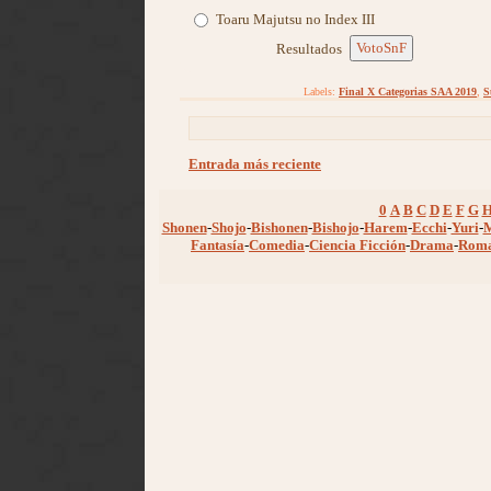
Toaru Majutsu no Index III
VotoSnF
Resultados
Labels:
Final X Categorias SAA 2019
,
S
Entrada más reciente
0
A
B
C
D
E
F
G
Shonen
-
Shojo
-
Bishonen
-
Bishojo
-
Harem
-
Ecchi
-
Yuri
-
Fantasía
-
Comedia
-
Ciencia Ficción
-
Drama
-
Rom