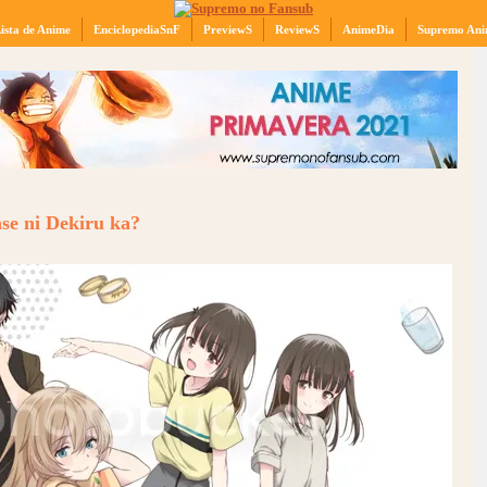
ista de Anime
EnciclopediaSnF
PreviewS
ReviewS
AnimeDia
Supremo Ani
se ni Dekiru ka?