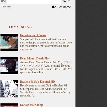
LO MAS NUEVO
Hametsu no Oukoku
SinopsiSnF: La humanidad vivió durante
mucho tiempo en armonía con las brujas, pero
una revolución científica avanzada ha hecho
que los po...
Dead Mount Death Play
Anime: Dead Mount Death Play デッドマウ
ント・デスプレイ Autor original: Ryohgo
Narita Página oficial Estreno: 2023-10-09 Ver
episodios: Crunchyr...
Beatless 01 Sub Español HD
Hola Nakamas ya está Online Beatless 01
Sub Español HD , un Anime Shonen , de
Satoshi Hase , disponible en DescargaSnF y
en calidad “...
Kanojo mo Kanojo