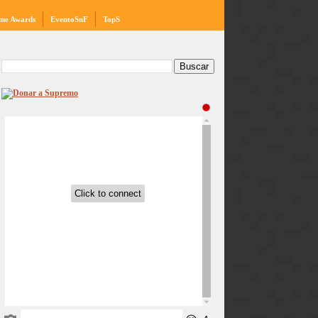
me Awards
EventoSnF
TopS