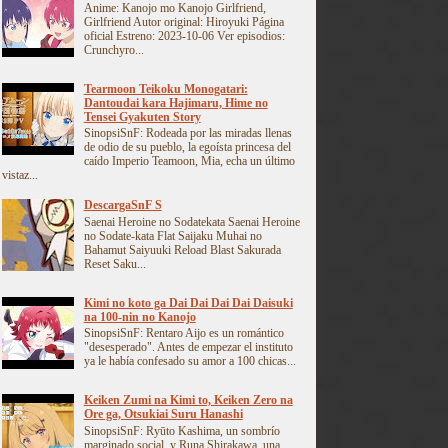
Anime: Kanojo mo Kanojo Girlfriend,
Girlfriend Autor original: Hiroyuki Página
oficial Estreno: 2023-10-06 Ver episodios:
Crunchyro...
Tearmoon Teikoku Monogatari:
Dantoudai kara Hajimaru, Hime no
Tensei Gyakuten Story
SinopsiSnF: Rodeada por las miradas llenas
de odio de su pueblo, la egoísta princesa del
caído Imperio Teamoon, Mia, echa un último
vistaz...
DescargaSnF S
Saenai Heroine no Sodatekata Saenai Heroine
no Sodate-kata Flat Saijaku Muhai no
Bahamut Saiyuuki Reload Blast Sakurada
Reset Saku...
Kimi no koto ga Dai Dai Dai Dai Daisuki
na 100-nin no Kanojo
SinopsiSnF: Rentaro Aijo es un romántico
"desesperado". Antes de empezar el instituto
ya le había confesado su amor a 100 chicas...
Keiken Zumi na Kimi to, Keiken Zero na
Ore ga, Otsukiai Suru Hanashi
SinopsiSnF: Ryūto Kashima, un sombrío
marginado social, y Runa Shirakawa, una