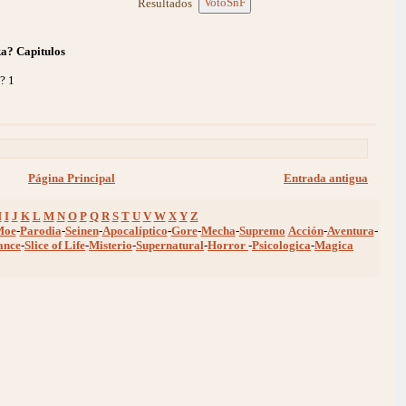
VotoSnF
Resultados
a? Capitulos
? 1
Página Principal
Entrada antigua
H
I
J
K
L
M
N
O
P
Q
R
S
T
U
V
W
X
Y
Z
Moe
-
Parodia
-
Seinen
-
Apocalíptico
-
Gore
-
Mecha
-
Supremo
Acción
-
Aventura
-
ance
-
Slice of Life
-
Misterio
-
Supernatural
-
Horror
-
Psicologica
-
Magica