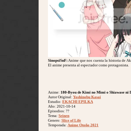
SinopsiSnF:
Anime que nos cuenta la historia de A
El anime presenta al espectador como protagonista.
Anime:
180-Byou de Kimi no Mimi o Shiawase ni 
Autor Original:
Yoshinobu Kasai
Estudio:
EKACHI EPILKA
Año: 2021-10-14
Episodios: ??
Tema:
Seinen
Genero:
Slice of Life
Temporada:
Anime Otoño 2021