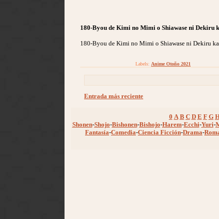
180-Byou de Kimi no Mimi o Shiawase ni Dekiru k
180-Byou de Kimi no Mimi o Shiawase ni Dekiru ka
Labels:
Anime Otoño 2021
Entrada más reciente
0
A
B
C
D
E
F
G
Shonen
-
Shojo
-
Bishonen
-
Bishojo
-
Harem
-
Ecchi
-
Yuri
-
Fantasía
-
Comedia
-
Ciencia Ficción
-
Drama
-
Rom