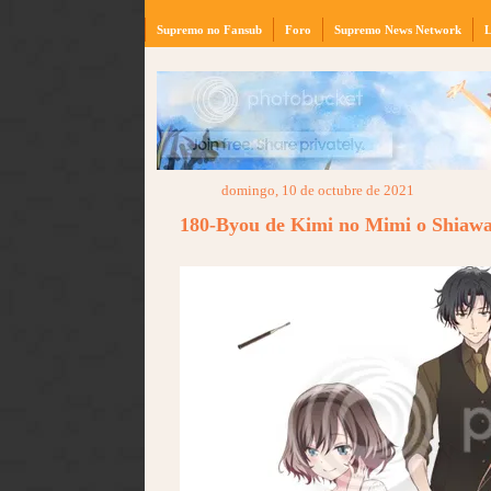
Supremo no Fansub
Foro
Supremo News Network
L
domingo, 10 de octubre de 2021
180-Byou de Kimi no Mimi o Shiawa