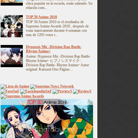
chica popular en la escuela, están saliendo. Su
relación com...
TOP 50 Anime 2010
TOP 50 Anime 2010 es el resultados de
Supremo Anime Awards 2010 , después de
votar masivamente durante 4 semanas con
mas de 1205 votos t...
Hypnosis Mic -Division Rap Battle-
Rhyme Anima+
Anime: Hypnosis Mic -Division Rap Battle-
Rhyme Anima+ ヒプノシスマイク-
Division Rap Battle- Rhyme Anima+ Autor
original: Katsumi Ono Página ...