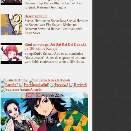
Division Rap Battle- Rhyme Anima+ Autor
original: Katsumi Ono Página ...
DescargaSnF S
Saenai Heroine no Sodatekata Saenai Heroine
no Sodate-kata Flat Saijaku Muhai no
Bahamut Saiyuuki Reload Blast Sakurada
Reset Saku...
Kimi no koto ga Dai Dai Dai Dai Daisuki
na 100-nin no Kanojo
SinopsiSnF: Rentaro Aijo es un romántico
"desesperado". Antes de empezar el instituto
ya le había confesado su amor a 100 chicas...