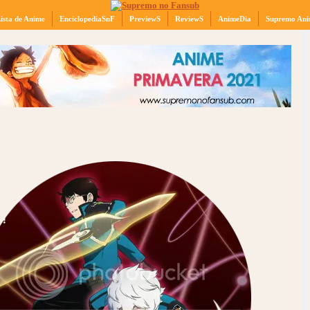
ista de Anime
EnciclopediaSnF
PreviewS
ReviewS
AnimeDia
Supremo Ani