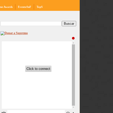
me Awards
EventoSnF
TopS