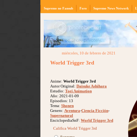
Supremo no Fansub
Foro
Supremo News Network
L
miércoles, 10 de febrero de 2021
World Trigger 3rd
Anime:
World Trigger 3rd
Autor Original:
Daisuke Ashihara
Estudio:
Toei Animation
Año: 2021-01-09
Episodios: 13
Tema:
Shonen
Genero:
Aventura
-
Ciencia Ficción
-
Supernatural
EnciclopediaSnF:
World Trigger 3rd
Califica World Trigger 3rd
Supremo