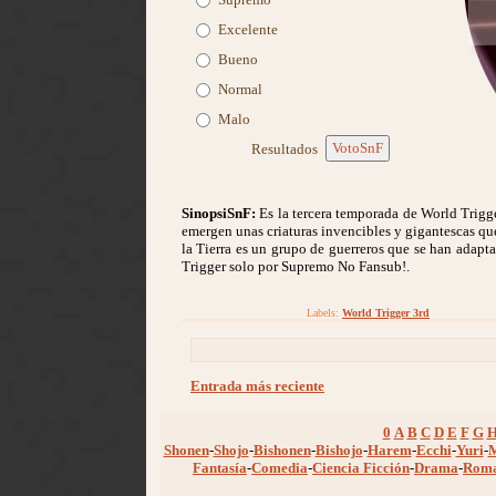
Excelente
Bueno
Normal
Malo
VotoSnF
Resultados
SinopsiSnF:
Es la tercera temporada de World Trigge
emergen unas criaturas invencibles y gigantescas qu
la Tierra es un grupo de guerreros que se han adapta
Trigger solo por Supremo No Fansub!.
Labels:
World Trigger 3rd
Entrada más reciente
0
A
B
C
D
E
F
G
Shonen
-
Shojo
-
Bishonen
-
Bishojo
-
Harem
-
Ecchi
-
Yuri
-
Fantasía
-
Comedia
-
Ciencia Ficción
-
Drama
-
Rom