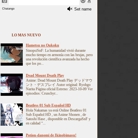
LO MAS NUEVO
Hametsu no Oukoku
SinopsiSnF: La humanidad vivió durante
mucho tiempo en armonía con las brujas, pero
una revolución científica avanzada ha hecho
que los po...
Dead Mount Death Play
Anime: Dead Mount Death Play デッドマウ
ント・デスプレイ Autor original: Ryohgo
Narita Página oficial Estreno: 2023-10-09 Ver
episodios: Crunchyr...
Beatless 01 Sub Español HD
Hola Nakamas ya está Online Beatless 01
Sub Español HD , un Anime Shonen , de
Satoshi Hase , disponible en DescargaSnF y
en calidad “...
Potion-danomi de Ikinobimasu!