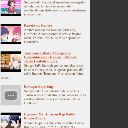
SinopsiSnF: Un día, el supervisor encargado
de velar por la Tierra se encontraba
atendiendo una distorsión, cuando cometieron
un error que...
Kanojo mo Kanojo
Anime: Kanojo mo Kanojo Girlfriend,
Girlfriend Autor original: Hiroyuki Página
oficial Estreno: 2023-10-06 Ver episodios:
Crunchyro...
Tearmoon Teikoku Monogatari:
Dantoudai kara Hajimaru, Hime no
Tensei Gyakuten Story
SinopsiSnF: Rodeada por las miradas llenas
de odio de su pueblo, la egoísta princesa del
caído Imperio Teamoon, Mia, echa un último
vistaz...
Kawagoe Boys Sing
SinopsiSnF: El ex miembro del coro Dei
Tenshi se encerró dentro de su habitación y ha
estado cantando solo y en silencio. Haruo
Hibiki ent...
Hypnosis Mic -Division Rap Battle-
Rhyme Anima+
Anime: Hypnosis Mic -Division Rap Battle-
Rhyme Anima+ ヒプノシスマイク-