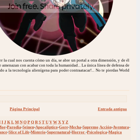
r la cual nos cuenta cómo un día, se abre un portal a otra dimensión, y de él
e amenazan con acabar con toda la humanidad... La única línea de defensa de
do a la tecnología alienígena para poder contraatacar!... No te pierdas World
Página Principal
Entrada antigua
H
I
J
K
L
M
N
O
P
Q
R
S
T
U
V
W
X
Y
Z
Moe
-
Parodia
-
Seinen
-
Apocalíptico
-
Gore
-
Mecha
-
Supremo
Acción
-
Aventura
-
ance
-
Slice of Life
-
Misterio
-
Supernatural
-
Horror
-
Psicologica
-
Magica