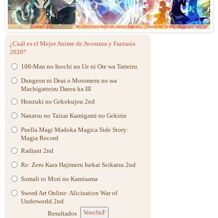
¿Cuál es el Mejor Anime de Aventura y Fantasía
2020?
100-Man no Inochi no Ue ni Ore wa Tatteiru
Dungeon ni Deai o Motomeru no wa
Machigatteiru Darou ka III
Honzuki no Gekokujou 2nd
Nanatsu no Taizai Kamigami no Gekirin
Puella Magi Madoka Magica Side Story:
Magia Record
Radiant 2nd
Re: Zero Kara Hajimeru Isekai Seikatsu 2nd
Somali to Mori no Kamisama
Sword Art Online: Alicization War of
Underworld 2nd
VotoSnF
Resultados