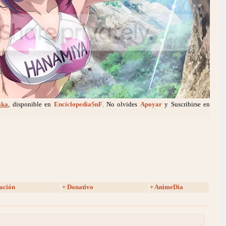
aka
, disponible en
EnciclopediaSnF
. No olvides
Apoyar
y Suscribirse en
ación
+ Donativo
+ AnimeDia