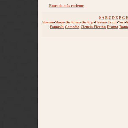
Entrada más reciente
0
A
B
C
D
E
F
G
Shonen
-
Shojo
-
Bishonen
-
Bishojo
-
Harem
-
Ecchi
-
Yuri
-
Fantasía
-
Comedia
-
Ciencia Ficción
-
Drama
-
Rom