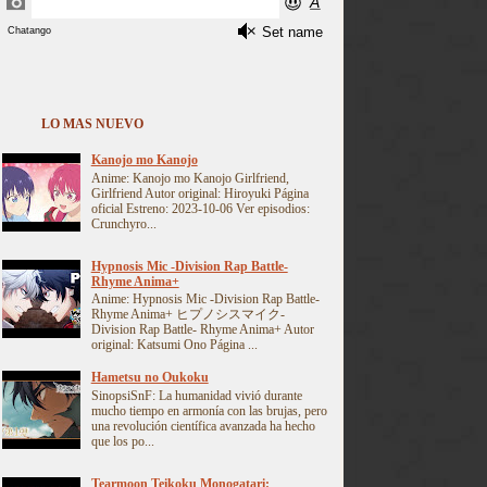
LO MAS NUEVO
Kanojo mo Kanojo
Anime: Kanojo mo Kanojo Girlfriend,
Girlfriend Autor original: Hiroyuki Página
oficial Estreno: 2023-10-06 Ver episodios:
Crunchyro...
Hypnosis Mic -Division Rap Battle-
Rhyme Anima+
Anime: Hypnosis Mic -Division Rap Battle-
Rhyme Anima+ ヒプノシスマイク-
Division Rap Battle- Rhyme Anima+ Autor
original: Katsumi Ono Página ...
Hametsu no Oukoku
SinopsiSnF: La humanidad vivió durante
mucho tiempo en armonía con las brujas, pero
una revolución científica avanzada ha hecho
que los po...
Tearmoon Teikoku Monogatari: