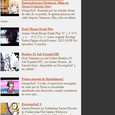
Dantoudai kara Hajimaru, Hime no
Tensei Gyakuten Story
SinopsiSnF: Rodeada por las miradas llenas
de odio de su pueblo, la egoísta princesa del
caído Imperio Teamoon, Mia, echa un último
vistaz...
Dead Mount Death Play
Anime: Dead Mount Death Play デッドマウ
ント・デスプレイ Autor original: Ryohgo
Narita Página oficial Estreno: 2023-10-09 Ver
episodios: Crunchyr...
Beatless 01 Sub Español HD
Hola Nakamas ya está Online Beatless 01
Sub Español HD , un Anime Shonen , de
Satoshi Hase , disponible en DescargaSnF y
en calidad “...
Potion-danomi de Ikinobimasu!
SinopsiSnF: Un día, el supervisor encargado
de velar por la Tierra se encontraba
atendiendo una distorsión, cuando cometieron
un error que...
DescargaSnF S
Saenai Heroine no Sodatekata Saenai Heroine
no Sodate-kata Flat Saijaku Muhai no