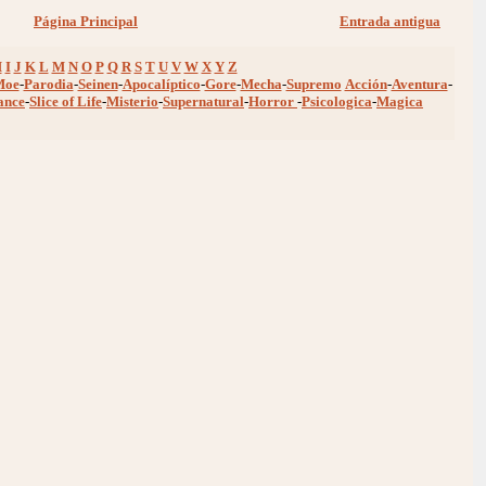
Página Principal
Entrada antigua
H
I
J
K
L
M
N
O
P
Q
R
S
T
U
V
W
X
Y
Z
Moe
-
Parodia
-
Seinen
-
Apocalíptico
-
Gore
-
Mecha
-
Supremo
Acción
-
Aventura
-
ance
-
Slice of Life
-
Misterio
-
Supernatural
-
Horror
-
Psicologica
-
Magica