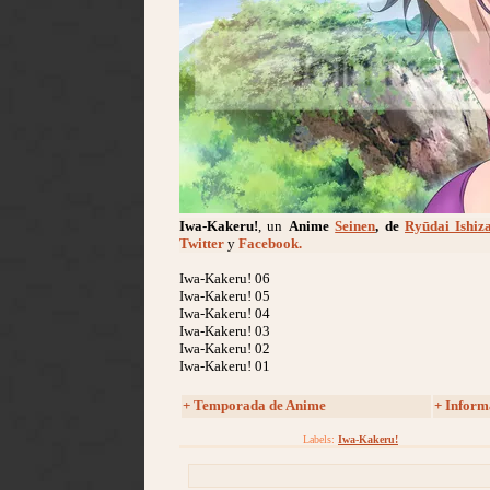
Iwa-Kakeru!
, un
Anime
Seinen
, de
Ryūdai Ishiz
Twitter
y
Facebook.
Iwa-Kakeru! 06
Iwa-Kakeru! 05
Iwa-Kakeru! 04
Iwa-Kakeru! 03
Iwa-Kakeru! 02
Iwa-Kakeru! 01
+
Temporada de Anime
+ Inform
Labels:
Iwa-Kakeru!