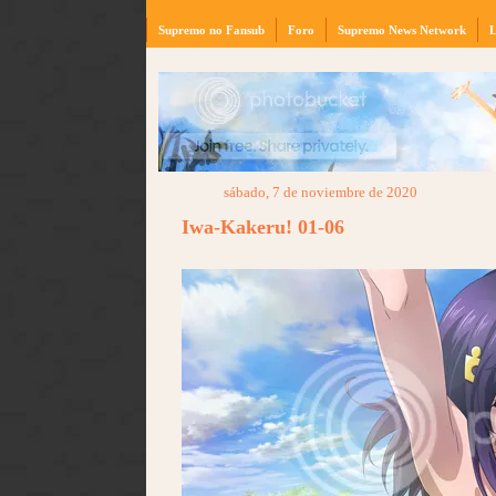
Supremo no Fansub
Foro
Supremo News Network
L
sábado, 7 de noviembre de 2020
Iwa-Kakeru! 01-06