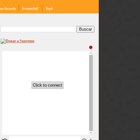
me Awards
EventoSnF
TopS