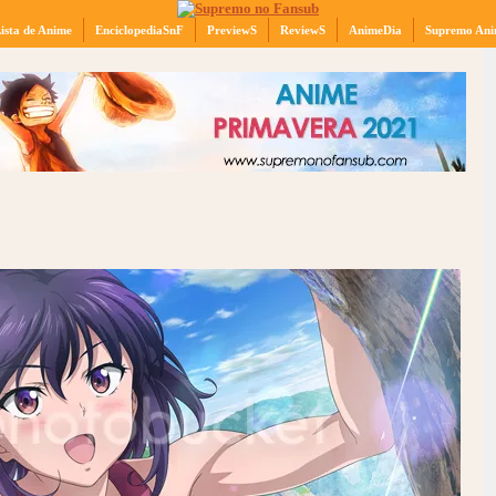
ista de Anime
EnciclopediaSnF
PreviewS
ReviewS
AnimeDia
Supremo Ani