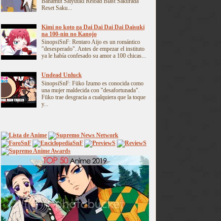
Bahamut Saiyuuki Reload Blast Sakurada
Reset Saku...
Kimi no koto ga Dai Dai Dai Dai Daisuki
na 100-nin no Kanojo
SinopsiSnF: Rentaro Aijo es un romántico
"desesperado". Antes de empezar el instituto
ya le había confesado su amor a 100 chicas...
Undead Unluck
SinopsiSnF: Fūko Izumo es conocida como
una mujer maldecida con "desafortunada".
Fūko trae desgracia a cualquiera que la toque
y...