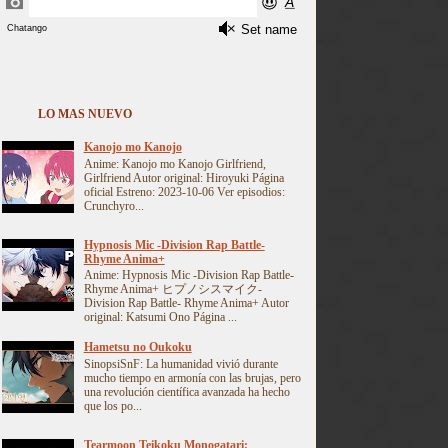
LO MAS NUEVO
Kanojo mo Kanojo
Anime: Kanojo mo Kanojo Girlfriend,
Girlfriend Autor original: Hiroyuki Página
oficial Estreno: 2023-10-06 Ver episodios:
Crunchyro...
Hypnosis Mic -Division Rap Battle-
Rhyme Anima+
Anime: Hypnosis Mic -Division Rap Battle-
Rhyme Anima+ ヒプノシスマイク-
Division Rap Battle- Rhyme Anima+ Autor
original: Katsumi Ono Página ...
Hametsu no Oukoku
SinopsiSnF: La humanidad vivió durante
mucho tiempo en armonía con las brujas, pero
una revolución científica avanzada ha hecho
que los po...
Tearmoon Teikoku Monogatari: