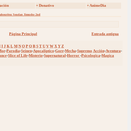
ación
+ Donativo
+ AnimeDia
ahouritsu Soudan Jimusho 2nd
Página Principal
Entrada antigua
H
I
J
K
L
M
N
O
P
Q
R
S
T
U
V
W
X
Y
Z
Moe
-
Parodia
-
Seinen
-
Apocalíptico
-
Gore
-
Mecha
-
Supremo
Acción
-
Aventura
-
ance
-
Slice of Life
-
Misterio
-
Supernatural
-
Horror
-
Psicologica
-
Magica