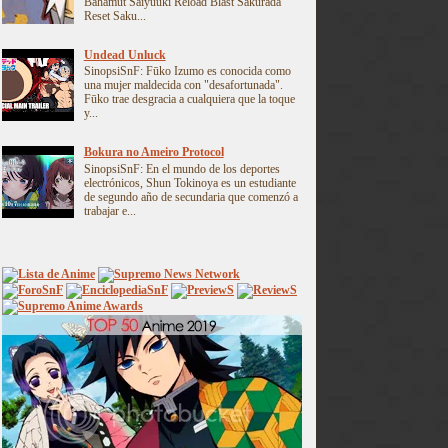
Bahamut Saiyuuki Reload Blast Sakurada
Reset Saku...
Undead Unluck
SinopsiSnF: Fūko Izumo es conocida como
una mujer maldecida con "desafortunada".
Fūko trae desgracia a cualquiera que la toque
y...
Bokura no Ameiro Protocol
SinopsiSnF: En el mundo de los deportes
electrónicos, Shun Tokinoya es un estudiante
de segundo año de secundaria que comenzó a
trabajar e...