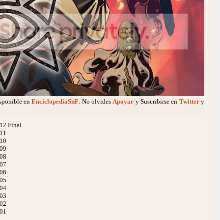
isponible en
EnciclopediaSnF
. No olvides
Apoyar
y Suscribirse en
Twitter
y
12 Final
 11
 10
 09
 08
 07
 06
 05
 04
 03
 02
 01