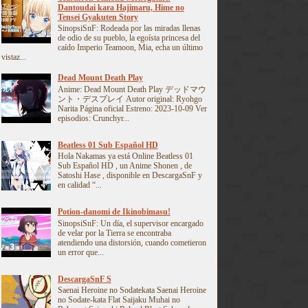
Dantoudai kara Hajimaru, Hime no
Tensei Gyakuten Story
SinopsiSnF: Rodeada por las miradas llenas
de odio de su pueblo, la egoísta princesa del
caído Imperio Teamoon, Mia, echa un último
vistaz...
Dead Mount Death Play
Anime: Dead Mount Death Play デッドマウ
ント・デスプレイ Autor original: Ryohgo
Narita Página oficial Estreno: 2023-10-09 Ver
episodios: Crunchyr...
Beatless 01 Sub Español HD
Hola Nakamas ya está Online Beatless 01
Sub Español HD , un Anime Shonen , de
Satoshi Hase , disponible en DescargaSnF y
en calidad “...
Potion-danomi de Ikinobimasu!
SinopsiSnF: Un día, el supervisor encargado
de velar por la Tierra se encontraba
atendiendo una distorsión, cuando cometieron
un error que...
DescargaSnF S
Saenai Heroine no Sodatekata Saenai Heroine
no Sodate-kata Flat Saijaku Muhai no