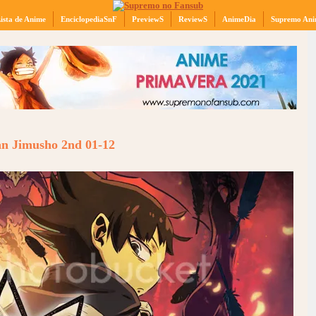
ista de Anime
EnciclopediaSnF
PreviewS
ReviewS
AnimeDia
Supremo Ani
n Jimusho 2nd 01-12