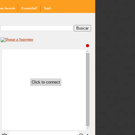
me Awards
EventoSnF
TopS