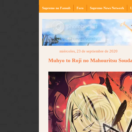
Supremo no Fansub
Foro
Supremo News Network
L
miércoles, 23 de septiembre de 2020
Muhyo to Roji no Mahouritsu Souda