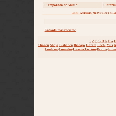
+
Temporada de Anime
+ Inform
Labels:
AnimeDia
,
Muhyo to Roji no M
Entrada más reciente
0
A
B
C
D
E
F
G
Shonen
-
Shojo
-
Bishonen
-
Bishojo
-
Harem
-
Ecchi
-
Yuri
-
Fantasía
-
Comedia
-
Ciencia Ficción
-
Drama
-
Rom