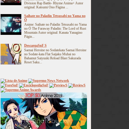
Division Rap Battle- Rhyme Anima+ Autor
original: Katsumi Ono Página ...
Saihate no Paladin Tetsusabi no Yama no
Ō
Anime: Saihate no Paladin Tetsusabi no Yama
no Ō The Faraway Paladin: The Lord of Rust
Mountain Autor original: Kanata Yanagino
Págin...
DescargaSnF S
Saenai Heroine no Sodatekata Saenai Heroine
no Sodate-kata Flat Saijaku Muhai no
Bahamut Saiyuuki Reload Blast Sakurada
Reset Saku...