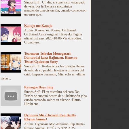
SinopsiSnF: Un día, el supervisor encargado
de velar por la Tierra se encontraba
atendiendo una distorsión, cuando cometieron
un error que...
Kanojo mo Kanojo
Anime: Kanojo mo Kanojo Girlfriend,
Girlfriend Autor original: Hiroyuki Página
oficial Estreno: 2023-10-06 Ver episodios:
Crunchyro...
Tearmoon Teikoku Monogatari:
Dantoudai kara Hajimaru, Hime no
Tensei Gyakuten Story
SinopsiSnF: Rodeada por las miradas llenas
de odio de su pueblo, la egoísta princesa del
caído Imperio Teamoon, Mia, echa un último
vistaz...
Kawagoe Boys Sing
SinopsiSnF: El ex miembro del coro Dei
Tenshi se encerró dentro de su habitación y ha
estado cantando solo y en silencio. Haruo
Hibiki ent...
Hypnosis Mic -Division Rap Battle-
Rhyme Anima+
Anime: Hypnosis Mic -Division Rap Battle-
Rhyme Anima+ ヒプノシスマイク-