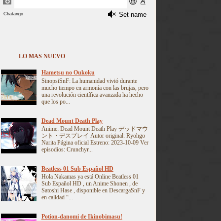
LO MAS NUEVO
Hametsu no Oukoku
SinopsiSnF: La humanidad vivió durante
mucho tiempo en armonía con las brujas, pero
una revolución científica avanzada ha hecho
que los po...
Dead Mount Death Play
Anime: Dead Mount Death Play デッドマウ
ント・デスプレイ Autor original: Ryohgo
Narita Página oficial Estreno: 2023-10-09 Ver
episodios: Crunchyr...
Beatless 01 Sub Español HD
Hola Nakamas ya está Online Beatless 01
Sub Español HD , un Anime Shonen , de
Satoshi Hase , disponible en DescargaSnF y
en calidad “...
Potion-danomi de Ikinobimasu!