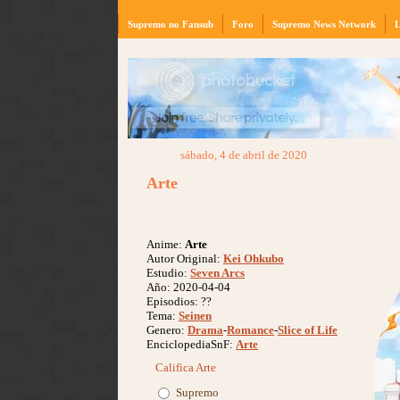
Supremo no Fansub
Foro
Supremo News Network
L
sábado, 4 de abril de 2020
Arte
Anime:
Arte
Autor Original:
Kei Ohkubo
Estudio:
Seven Arcs
Año: 2020-04-04
Episodios: ??
Tema:
Seinen
Genero:
Drama
-
Romance
-
Slice of Life
EnciclopediaSnF:
Arte
Califica Arte
Supremo