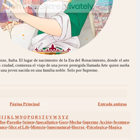
nze, Italia. El lugar de nacimiento de la Era del Renacimiento, donde el arte
n ciudad, comienza el viaje de una joven protegida llamada Arte quien sueña
ra una joven nacida en una familia noble. Solo por Supremo.
Página Principal
Entrada antigua
H
I
J
K
L
M
N
O
P
Q
R
S
T
U
V
W
X
Y
Z
Moe
-
Parodia
-
Seinen
-
Apocalíptico
-
Gore
-
Mecha
-
Supremo
Acción
-
Aventura
-
ance
-
Slice of Life
-
Misterio
-
Supernatural
-
Horror
-
Psicologica
-
Magica