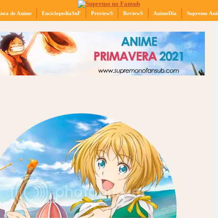
ista de Anime
EnciclopediaSnF
PreviewS
ReviewS
AnimeDia
Supremo Ani