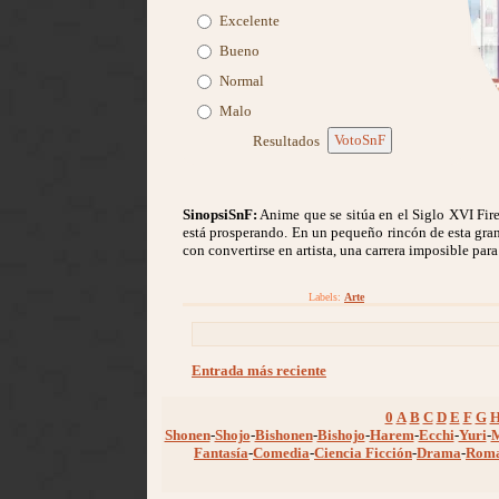
Excelente
Bueno
Normal
Malo
VotoSnF
Resultados
SinopsiSnF:
Anime que se sitúa en el Siglo XVI Fire
está prosperando. En un pequeño rincón de esta gra
con convertirse en artista, una carrera imposible pa
Labels:
Arte
Entrada más reciente
0
A
B
C
D
E
F
G
Shonen
-
Shojo
-
Bishonen
-
Bishojo
-
Harem
-
Ecchi
-
Yuri
-
Fantasía
-
Comedia
-
Ciencia Ficción
-
Drama
-
Rom