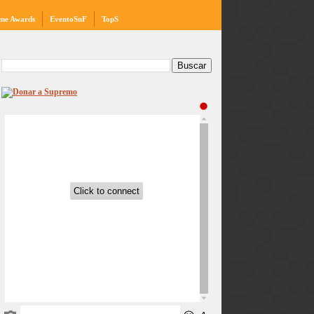
me Awards
EventoSnF
TopS