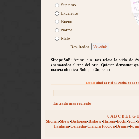
Supremo
Excelente
Bueno
Normal
Malo
VotoSnF
Resultados
SinopsiSnF:
Anime que nos relata la vida de Ay
enamorados el uno del otro. Quieren demostrar qu
manera objetiva. Solo por Supremo.
Labels:
Rikei ga Koi ni Ochita no de S
Entrada más reciente
0
A
B
C
D
E
F
G
Shonen
-
Shojo
-
Bishonen
-
Bishojo
-
Harem
-
Ecchi
-
Yuri
-
Fantasía
-
Comedia
-
Ciencia Ficción
-
Drama
-
Rom