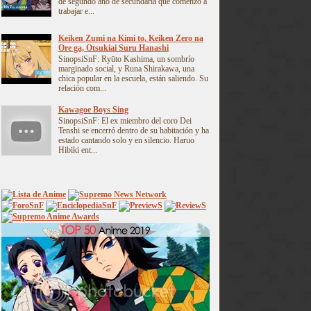
de segundo año de secundaria que comenzó a
trabajar e...
Keiken Zumi na Kimi to, Keiken Zero na
Ore ga, Otsukiai Suru Hanashi
SinopsiSnF: Ryūto Kashima, un sombrío
marginado social, y Runa Shirakawa, una
chica popular en la escuela, están saliendo. Su
relación com...
Kawagoe Boys Sing
SinopsiSnF: El ex miembro del coro Dei
Tenshi se encerró dentro de su habitación y ha
estado cantando solo y en silencio. Haruo
Hibiki ent...