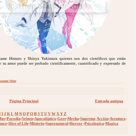
ame Himuro y Shinya Yukimura quienes son dos científicos que están
e su amor puede ser probado científicamente, cuantificado y expresado de
houmei Shite
Página Principal
Entrada antigua
H
I
J
K
L
M
N
O
P
Q
R
S
T
U
V
W
X
Y
Z
Moe
-
Parodia
-
Seinen
-
Apocalíptico
-
Gore
-
Mecha
-
Supremo
Acción
-
Aventura
-
ance
-
Slice of Life
-
Misterio
-
Supernatural
-
Horror
-
Psicologica
-
Magica