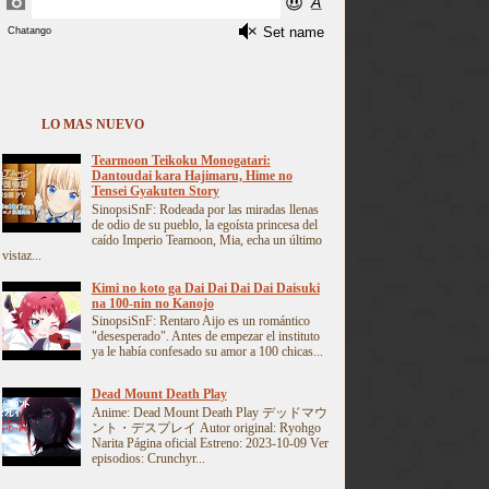
LO MAS NUEVO
Tearmoon Teikoku Monogatari:
Dantoudai kara Hajimaru, Hime no
Tensei Gyakuten Story
SinopsiSnF: Rodeada por las miradas llenas
de odio de su pueblo, la egoísta princesa del
caído Imperio Teamoon, Mia, echa un último
vistaz...
Kimi no koto ga Dai Dai Dai Dai Daisuki
na 100-nin no Kanojo
SinopsiSnF: Rentaro Aijo es un romántico
"desesperado". Antes de empezar el instituto
ya le había confesado su amor a 100 chicas...
Dead Mount Death Play
Anime: Dead Mount Death Play デッドマウ
ント・デスプレイ Autor original: Ryohgo
Narita Página oficial Estreno: 2023-10-09 Ver
episodios: Crunchyr...