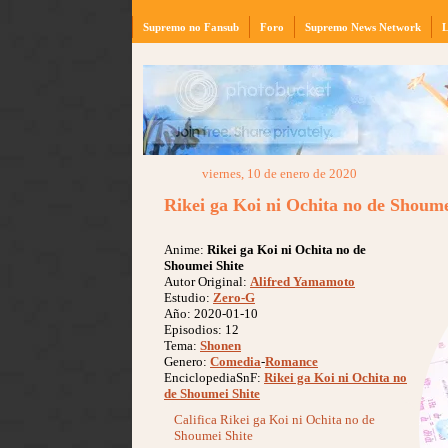
Supremo no Fansub
Foro
Supremo News Network
L
viernes, 10 de enero de 2020
Rikei ga Koi ni Ochita no de Shoume
Anime:
Rikei ga Koi ni Ochita no de
Shoumei Shite
Autor Original:
Alifred Yamamoto
Estudio:
Zero-G
Año: 2020-01-10
Episodios: 12
Tema:
Shonen
Genero:
Comedia
-
Romance
EnciclopediaSnF:
Rikei ga Koi ni Ochita no
de Shoumei Shite
Califica Rikei ga Koi ni Ochita no de
Shoumei Shite