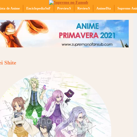
ista de Anime
EnciclopediaSnF
PreviewS
ReviewS
AnimeDia
Supremo Ani
i Shite