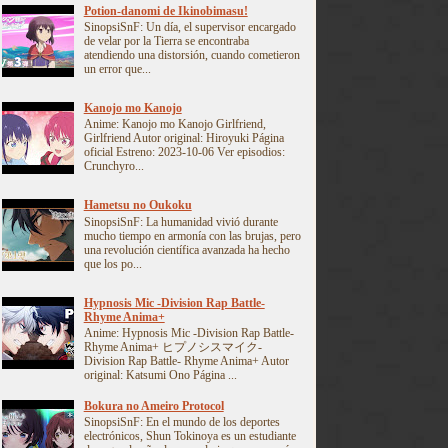
Potion-danomi de Ikinobimasu!
SinopsiSnF: Un día, el supervisor encargado
de velar por la Tierra se encontraba
atendiendo una distorsión, cuando cometieron
un error que...
Kanojo mo Kanojo
Anime: Kanojo mo Kanojo Girlfriend,
Girlfriend Autor original: Hiroyuki Página
oficial Estreno: 2023-10-06 Ver episodios:
Crunchyro...
Hametsu no Oukoku
SinopsiSnF: La humanidad vivió durante
mucho tiempo en armonía con las brujas, pero
una revolución científica avanzada ha hecho
que los po...
Hypnosis Mic -Division Rap Battle-
Rhyme Anima+
Anime: Hypnosis Mic -Division Rap Battle-
Rhyme Anima+ ヒプノシスマイク-
Division Rap Battle- Rhyme Anima+ Autor
original: Katsumi Ono Página ...
Bokura no Ameiro Protocol
SinopsiSnF: En el mundo de los deportes
electrónicos, Shun Tokinoya es un estudiante