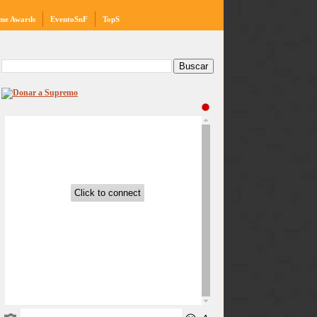
me Awards
EventoSnF
TopS