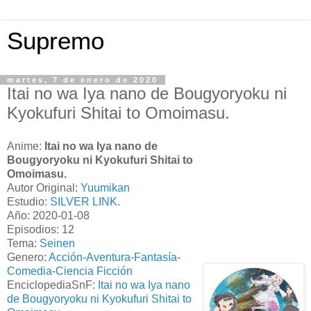
Supremo
martes, 7 de enero de 2020
Itai no wa Iya nano de Bougyoryoku ni
Kyokufuri Shitai to Omoimasu.
Anime:
Itai no wa Iya nano de
Bougyoryoku ni Kyokufuri Shitai to
Omoimasu.
Autor Original:
Yuumikan
Estudio:
SILVER LINK.
Año: 2020-01-08
Episodios: 12
Tema:
Seinen
Genero:
Acción
-
Aventura
-
Fantasía
-
Comedia
-
Ciencia Ficción
EnciclopediaSnF:
Itai no wa Iya nano
de Bougyoryoku ni Kyokufuri Shitai to