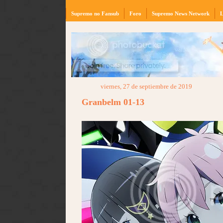
Supremo no Fansub
Foro
Supremo News Network
L
viernes, 27 de septiembre de 2019
Granbelm 01-13