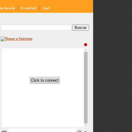
me Awards
EventoSnF
TopS