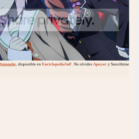
Watanabe
, disponible en
EnciclopediaSnF
. No olvides
Apoyar
y Suscribirse