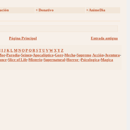
ación
+ Donativo
+ AnimeDia
Página Principal
Entrada antigua
H
I
J
K
L
M
N
O
P
Q
R
S
T
U
V
W
X
Y
Z
Moe
-
Parodia
-
Seinen
-
Apocalíptico
-
Gore
-
Mecha
-
Supremo
Acción
-
Aventura
-
ance
-
Slice of Life
-
Misterio
-
Supernatural
-
Horror
-
Psicologica
-
Magica