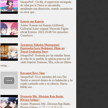
SinopsiSnF: Un día, el supervisor encargado
de velar por la Tierra se encontraba
atendiendo una distorsión, cuando cometieron
un error que...
Kanojo mo Kanojo
Anime: Kanojo mo Kanojo Girlfriend,
Girlfriend Autor original: Hiroyuki Página
oficial Estreno: 2023-10-06 Ver episodios:
Crunchyro...
Tearmoon Teikoku Monogatari:
Dantoudai kara Hajimaru, Hime no
Tensei Gyakuten Story
SinopsiSnF: Rodeada por las miradas llenas
de odio de su pueblo, la egoísta princesa del
caído Imperio Teamoon, Mia, echa un último
vistaz...
Kawagoe Boys Sing
SinopsiSnF: El ex miembro del coro Dei
Tenshi se encerró dentro de su habitación y ha
estado cantando solo y en silencio. Haruo
Hibiki ent...
Hypnosis Mic -Division Rap Battle-
Rhyme Anima+
Anime: Hypnosis Mic -Division Rap Battle-
Rhyme Anima+ ヒプノシスマイク-