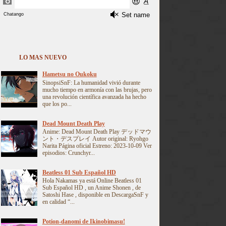
LO MAS NUEVO
Hametsu no Oukoku
SinopsiSnF: La humanidad vivió durante
mucho tiempo en armonía con las brujas, pero
una revolución científica avanzada ha hecho
que los po...
Dead Mount Death Play
Anime: Dead Mount Death Play デッドマウ
ント・デスプレイ Autor original: Ryohgo
Narita Página oficial Estreno: 2023-10-09 Ver
episodios: Crunchyr...
Beatless 01 Sub Español HD
Hola Nakamas ya está Online Beatless 01
Sub Español HD , un Anime Shonen , de
Satoshi Hase , disponible en DescargaSnF y
en calidad “...
Potion-danomi de Ikinobimasu!