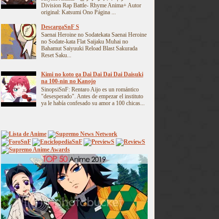
Division Rap Battle- Rhyme Anima+ Autor
original: Katsumi Ono Página ...
DescargaSnF S
Saenai Heroine no Sodatekata Saenai Heroine
no Sodate-kata Flat Saijaku Muhai no
Bahamut Saiyuuki Reload Blast Sakurada
Reset Saku...
Kimi no koto ga Dai Dai Dai Dai Daisuki
na 100-nin no Kanojo
SinopsiSnF: Rentaro Aijo es un romántico
"desesperado". Antes de empezar el instituto
ya le había confesado su amor a 100 chicas...