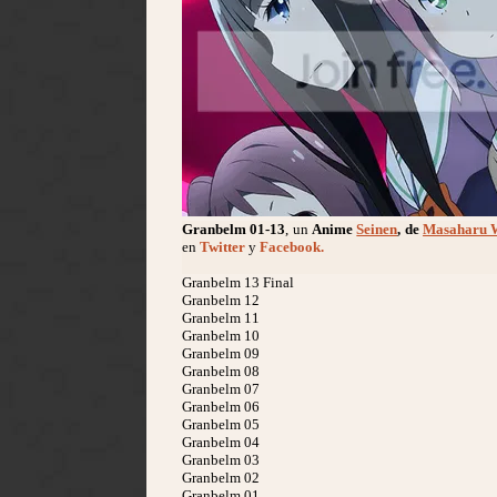
Granbelm 01-13
, un
Anime
Seinen
, de
Masaharu 
en
Twitter
y
Facebook.
Granbelm 13 Final
Granbelm 12
Granbelm 11
Granbelm 10
Granbelm 09
Granbelm 08
Granbelm 07
Granbelm 06
Granbelm 05
Granbelm 04
Granbelm 03
Granbelm 02
Granbelm 01