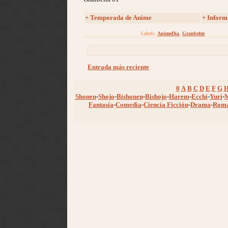
+
Temporada de Anime
+ Inform
Labels:
AnimeDia
,
Granbelm
Entrada más reciente
0
A
B
C
D
E
F
G
Shonen
-
Shojo
-
Bishonen
-
Bishojo
-
Harem
-
Ecchi
-
Yuri
-
Fantasía
-
Comedia
-
Ciencia Ficción
-
Drama
-
Rom