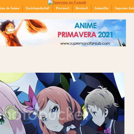
ista de Anime
EnciclopediaSnF
PreviewS
ReviewS
AnimeDia
Supremo Ani