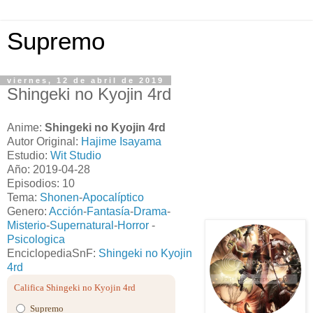
Supremo
viernes, 12 de abril de 2019
Shingeki no Kyojin 4rd
Anime:
Shingeki no Kyojin 4rd
Autor Original:
Hajime Isayama
Estudio:
Wit Studio
Año: 2019-04-28
Episodios: 10
Tema:
Shonen
-
Apocalíptico
Genero:
Acción
-
Fantasía
-
Drama
-
Misterio
-
Supernatural
-
Horror
-
Psicologica
EnciclopediaSnF:
Shingeki no Kyojin
4rd
Califica Shingeki no Kyojin 4rd
Supremo