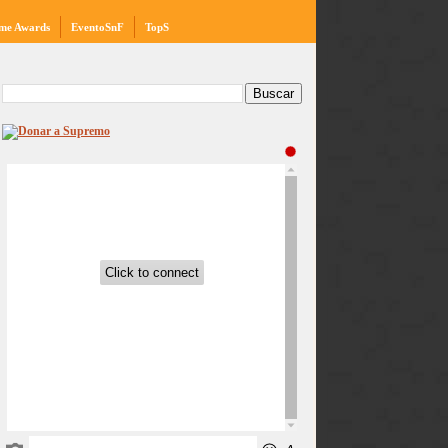
me Awards
EventoSnF
TopS