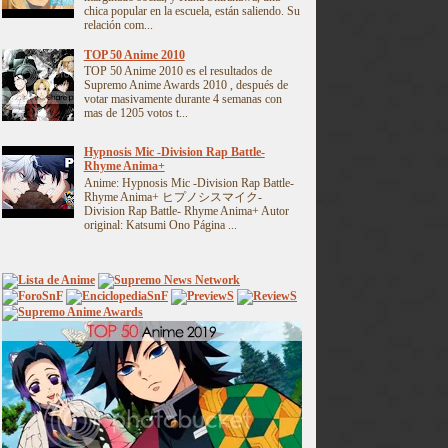
chica popular en la escuela, están saliendo. Su
relación com...
TOP 50 Anime 2010
TOP 50 Anime 2010 es el resultados de
Supremo Anime Awards 2010 , después de
votar masivamente durante 4 semanas con
mas de 1205 votos t...
Hypnosis Mic -Division Rap Battle-
Rhyme Anima+
Anime: Hypnosis Mic -Division Rap Battle-
Rhyme Anima+ ヒプノシスマイク-
Division Rap Battle- Rhyme Anima+ Autor
original: Katsumi Ono Página ...