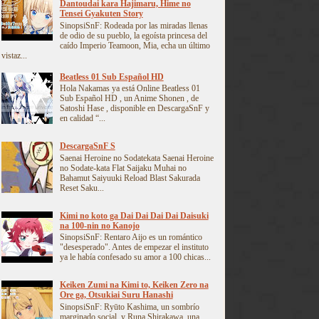
Dantoudai kara Hajimaru, Hime no
Tensei Gyakuten Story
SinopsiSnF: Rodeada por las miradas llenas
de odio de su pueblo, la egoísta princesa del
caído Imperio Teamoon, Mia, echa un último
vistaz...
Beatless 01 Sub Español HD
Hola Nakamas ya está Online Beatless 01
Sub Español HD , un Anime Shonen , de
Satoshi Hase , disponible en DescargaSnF y
en calidad “...
DescargaSnF S
Saenai Heroine no Sodatekata Saenai Heroine
no Sodate-kata Flat Saijaku Muhai no
Bahamut Saiyuuki Reload Blast Sakurada
Reset Saku...
Kimi no koto ga Dai Dai Dai Dai Daisuki
na 100-nin no Kanojo
SinopsiSnF: Rentaro Aijo es un romántico
"desesperado". Antes de empezar el instituto
ya le había confesado su amor a 100 chicas...
Keiken Zumi na Kimi to, Keiken Zero na
Ore ga, Otsukiai Suru Hanashi
SinopsiSnF: Ryūto Kashima, un sombrío
marginado social, y Runa Shirakawa, una