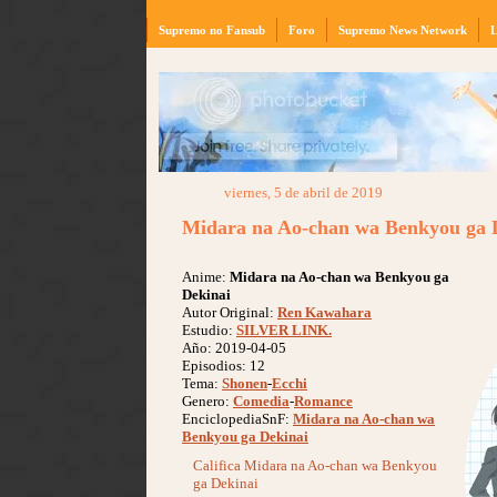
Supremo no Fansub
Foro
Supremo News Network
L
viernes, 5 de abril de 2019
Midara na Ao-chan wa Benkyou ga 
Anime:
Midara na Ao-chan wa Benkyou ga
Dekinai
Autor Original:
Ren Kawahara
Estudio:
SILVER LINK.
Año: 2019-04-05
Episodios: 12
Tema:
Shonen
-
Ecchi
Genero:
Comedia
-
Romance
EnciclopediaSnF:
Midara na Ao-chan wa
Benkyou ga Dekinai
Califica Midara na Ao-chan wa Benkyou
ga Dekinai