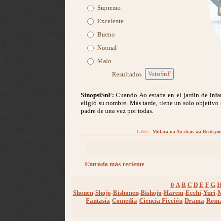
Supremo
Excelente
Bueno
Normal
Malo
VotoSnF
Resultados
SinopsiSnF:
Cuando Ao estaba en el jardín de infa
eligió su nombre. Más tarde, tiene un solo objetivo 
padre de una vez por todas.
Labels:
Midara na Ao-chan wa Benkyou
Entrada más reciente
0
A
B
C
D
E
F
G
Shonen
-
Shojo
-
Bishonen
-
Bishojo
-
Harem
-
Ecchi
-
Yuri
-
Fantasía
-
Comedia
-
Ciencia Ficción
-
Drama
-
Rom