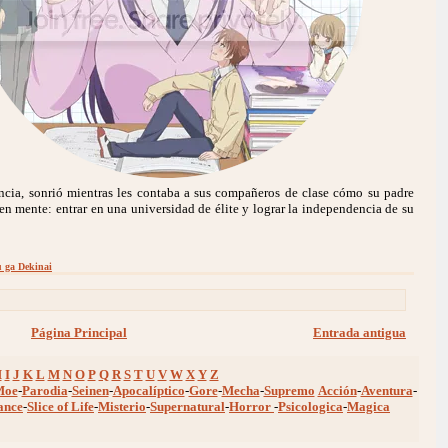
ncia, sonrió mientras les contaba a sus compañeros de clase cómo su padre
en mente: entrar en una universidad de élite y lograr la independencia de su
 ga Dekinai
Página Principal
Entrada antigua
H
I
J
K
L
M
N
O
P
Q
R
S
T
U
V
W
X
Y
Z
Moe
-
Parodia
-
Seinen
-
Apocalíptico
-
Gore
-
Mecha
-
Supremo
Acción
-
Aventura
-
ance
-
Slice of Life
-
Misterio
-
Supernatural
-
Horror
-
Psicologica
-
Magica