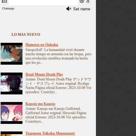
LO MAS NUEVO
Hametsu no Oukoku
SinopsiSnF: La humanidad vivió durante
mucho tiempo en armonía con las brujas, pero
una revolución científica avanzada ha hecho
que los po...
Dead Mount Death Play
Anime: Dead Mount Death Play デッドマウ
ント・デスプレイ Autor original: Ryohgo
Narita Página oficial Estreno: 2023-10-09 Ver
episodios: Crunchyr...
Kanojo mo Kanojo
Anime: Kanojo mo Kanojo Girlfriend,
Girlfriend Autor original: Hiroyuki Página
oficial Estreno: 2023-10-06 Ver episodios:
Crunchyro...
Tearmoon Teikoku Monogatari: