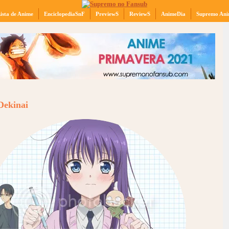
ista de Anime
EnciclopediaSnF
PreviewS
ReviewS
AnimeDia
Supremo Ani
Dekinai