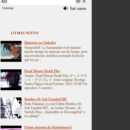
LO MAS NUEVO
Hametsu no Oukoku
SinopsiSnF: La humanidad vivió durante
mucho tiempo en armonía con las brujas, pero
una revolución científica avanzada ha hecho
que los po...
Dead Mount Death Play
Anime: Dead Mount Death Play デッドマウ
ント・デスプレイ Autor original: Ryohgo
Narita Página oficial Estreno: 2023-10-09 Ver
episodios: Crunchyr...
Beatless 01 Sub Español HD
Hola Nakamas ya está Online Beatless 01
Sub Español HD , un Anime Shonen , de
Satoshi Hase , disponible en DescargaSnF y
en calidad “...
Potion-danomi de Ikinobimasu!