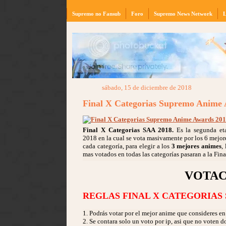
Supremo no Fansub
Foro
Supremo News Network
L
sábado, 15 de diciembre de 2018
Final X Categorias Supremo Anime
Final X Categorias SAA 2018.
Es la segunda e
2018 en la cual se vota masivamente por los 6 mejor
cada categoría, para elegir a los
3 mejores animes
,
mas votados en todas las categorías pasaran a la Fina
VOTAC
REGLAS FINAL X CATEGORIAS 
1. Podrás votar por el mejor anime que consideres en
2. Se contara solo un voto por ip, asi que no voten d