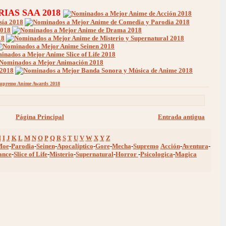
IAS SAA 2018
upremo Anime Awards 2018
Página Principal
Entrada antigua
H
I
J
K
L
M
N
O
P
Q
R
S
T
U
V
W
X
Y
Z
Moe
-
Parodia
-
Seinen
-
Apocalíptico
-
Gore
-
Mecha
-
Supremo
Acción
-
Aventura
-
ance
-
Slice of Life
-
Misterio
-
Supernatural
-
Horror
-
Psicologica
-
Magica