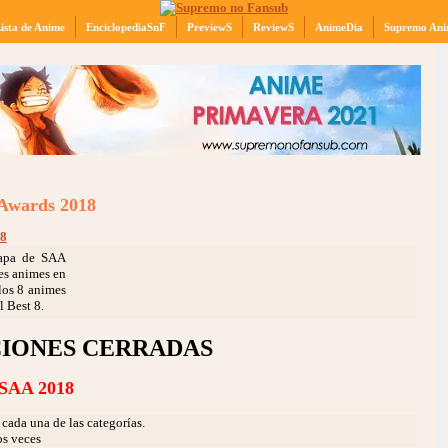
ista de Anime
EnciclopediaSnF
PreviewS
ReviewS
AnimeDia
Supremo Ani
 Awards 2018
tapa de SAA
es animes en
 los 8 animes
l Best 8.
IONES CERRADAS
SAA 2018
 cada una de las categorías.
os veces