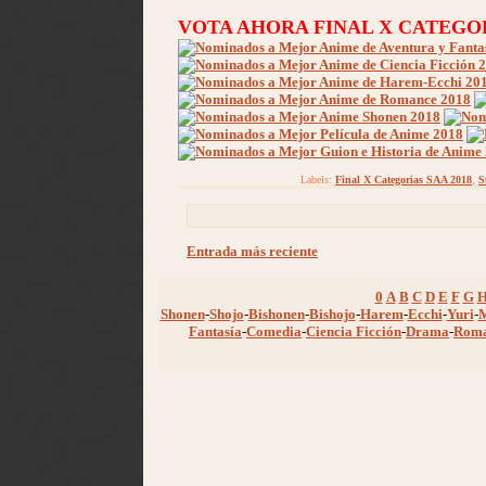
VOTA AHORA FINAL X CATEGOR
Labels:
Final X Categorias SAA 2018
,
S
Entrada más reciente
0
A
B
C
D
E
F
G
Shonen
-
Shojo
-
Bishonen
-
Bishojo
-
Harem
-
Ecchi
-
Yuri
-
Fantasía
-
Comedia
-
Ciencia Ficción
-
Drama
-
Rom