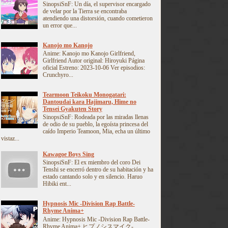
SinopsiSnF: Un día, el supervisor encargado
de velar por la Tierra se encontraba
atendiendo una distorsión, cuando cometieron
un error que...
Kanojo mo Kanojo
Anime: Kanojo mo Kanojo Girlfriend,
Girlfriend Autor original: Hiroyuki Página
oficial Estreno: 2023-10-06 Ver episodios:
Crunchyro...
Tearmoon Teikoku Monogatari:
Dantoudai kara Hajimaru, Hime no
Tensei Gyakuten Story
SinopsiSnF: Rodeada por las miradas llenas
de odio de su pueblo, la egoísta princesa del
caído Imperio Teamoon, Mia, echa un último
vistaz...
Kawagoe Boys Sing
SinopsiSnF: El ex miembro del coro Dei
Tenshi se encerró dentro de su habitación y ha
estado cantando solo y en silencio. Haruo
Hibiki ent...
Hypnosis Mic -Division Rap Battle-
Rhyme Anima+
Anime: Hypnosis Mic -Division Rap Battle-
Rhyme Anima+ ヒプノシスマイク-