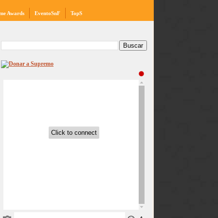
me Awards
EventoSnF
TopS