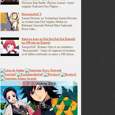
Division Rap Battle- Rhyme Anima+ Autor
original: Katsumi Ono Página ...
DescargaSnF S
Saenai Heroine no Sodatekata Saenai Heroine
no Sodate-kata Flat Saijaku Muhai no
Bahamut Saiyuuki Reload Blast Sakurada
Reset Saku...
Kimi no koto ga Dai Dai Dai Dai Daisuki
na 100-nin no Kanojo
SinopsiSnF: Rentaro Aijo es un romántico
"desesperado". Antes de empezar el instituto
ya le había confesado su amor a 100 chicas...