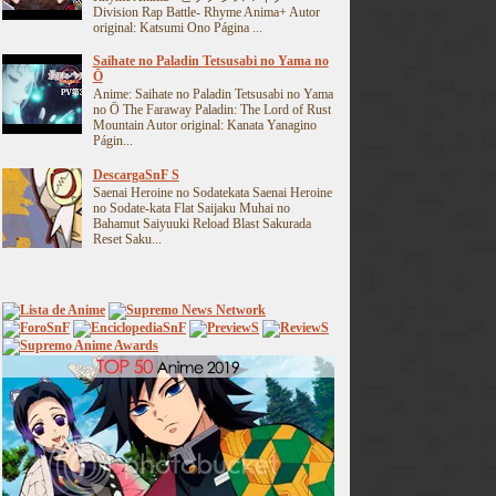
Division Rap Battle- Rhyme Anima+ Autor
original: Katsumi Ono Página ...
Saihate no Paladin Tetsusabi no Yama no
Ō
Anime: Saihate no Paladin Tetsusabi no Yama
no Ō The Faraway Paladin: The Lord of Rust
Mountain Autor original: Kanata Yanagino
Págin...
DescargaSnF S
Saenai Heroine no Sodatekata Saenai Heroine
no Sodate-kata Flat Saijaku Muhai no
Bahamut Saiyuuki Reload Blast Sakurada
Reset Saku...