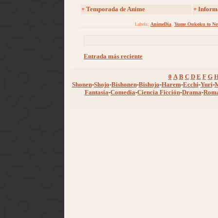
+
Temporada de Anime
+ Inform
Labels:
AnimeDia
,
Yume Oukoku to Nem
Entrada más reciente
0
A
B
C
D
E
F
G
Shonen
-
Shojo
-
Bishonen
-
Bishojo
-
Harem
-
Ecchi
-
Yuri
-
Fantasía
-
Comedia
-
Ciencia Ficción
-
Drama
-
Rom