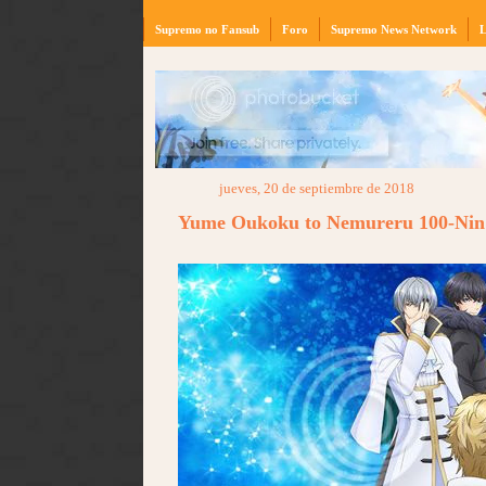
Supremo no Fansub
Foro
Supremo News Network
L
jueves, 20 de septiembre de 2018
Yume Oukoku to Nemureru 100-Nin 