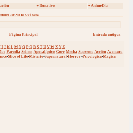
ación
+ Donativo
+ AnimeDia
ureru 100-Nin no Ouji-sama
Página Principal
Entrada antigua
H
I
J
K
L
M
N
O
P
Q
R
S
T
U
V
W
X
Y
Z
Moe
-
Parodia
-
Seinen
-
Apocalíptico
-
Gore
-
Mecha
-
Supremo
Acción
-
Aventura
-
ance
-
Slice of Life
-
Misterio
-
Supernatural
-
Horror
-
Psicologica
-
Magica