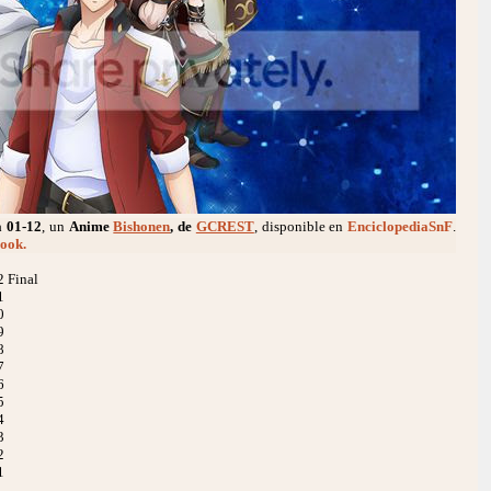
a
01-12
, un
Anime
Bishonen
, de
GCREST
, disponible en
EnciclopediaSnF
.
ook.
 Final
1
0
9
8
7
6
5
4
3
2
1