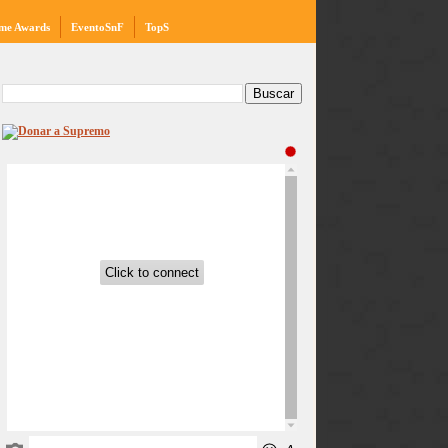
me Awards
EventoSnF
TopS