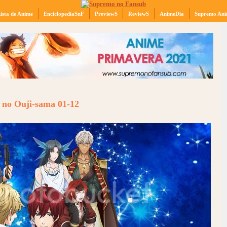
ista de Anime
EnciclopediaSnF
PreviewS
ReviewS
AnimeDia
Supremo Ani
no Ouji-sama 01-12