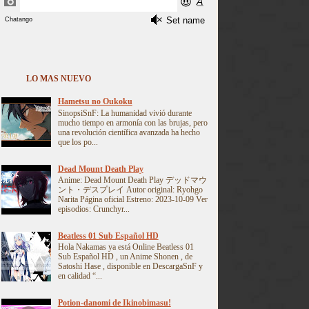
LO MAS NUEVO
Hametsu no Oukoku
SinopsiSnF: La humanidad vivió durante
mucho tiempo en armonía con las brujas, pero
una revolución científica avanzada ha hecho
que los po...
Dead Mount Death Play
Anime: Dead Mount Death Play デッドマウ
ント・デスプレイ Autor original: Ryohgo
Narita Página oficial Estreno: 2023-10-09 Ver
episodios: Crunchyr...
Beatless 01 Sub Español HD
Hola Nakamas ya está Online Beatless 01
Sub Español HD , un Anime Shonen , de
Satoshi Hase , disponible en DescargaSnF y
en calidad “...
Potion-danomi de Ikinobimasu!