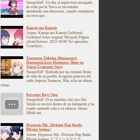
SinopsiSnF: Un día, el supervisor encargado
de velar por la Tierra se encontraba
atendiendo una distorsión, cuando cometieron
un error que...
Kanojo mo Kanojo
Anime: Kanojo mo Kanojo Girlfriend,
Girlfriend Autor original: Hiroyuki Página
oficial Estreno: 2023-10-06 Ver episodios:
Crunchyro...
Tearmoon Teikoku Monogatari:
Dantoudai kara Hajimaru, Hime no
Tensei Gyakuten Story
SinopsiSnF: Rodeada por las miradas llenas
de odio de su pueblo, la egoísta princesa del
caído Imperio Teamoon, Mia, echa un último
vistaz...
Kawagoe Boys Sing
SinopsiSnF: El ex miembro del coro Dei
Tenshi se encerró dentro de su habitación y ha
estado cantando solo y en silencio. Haruo
Hibiki ent...
Hypnosis Mic -Division Rap Battle-
Rhyme Anima+
Anime: Hypnosis Mic -Division Rap Battle-
Rhyme Anima+ ヒプノシスマイク-