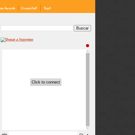
me Awards
EventoSnF
TopS