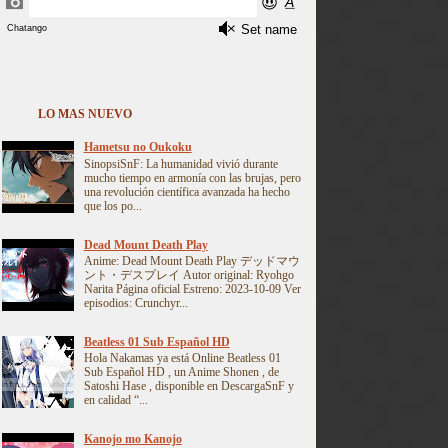
LO MAS NUEVO
Hametsu no Oukoku
SinopsiSnF: La humanidad vivió durante
mucho tiempo en armonía con las brujas, pero
una revolución científica avanzada ha hecho
que los po...
Dead Mount Death Play
Anime: Dead Mount Death Play デッドマウ
ント・デスプレイ Autor original: Ryohgo
Narita Página oficial Estreno: 2023-10-09 Ver
episodios: Crunchyr...
Beatless 01 Sub Español HD
Hola Nakamas ya está Online Beatless 01
Sub Español HD , un Anime Shonen , de
Satoshi Hase , disponible en DescargaSnF y
en calidad “...
Kanojo mo Kanojo