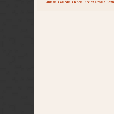
Fantasía
-
Comedia
-
Ciencia Ficción
-
Drama
-
Rom