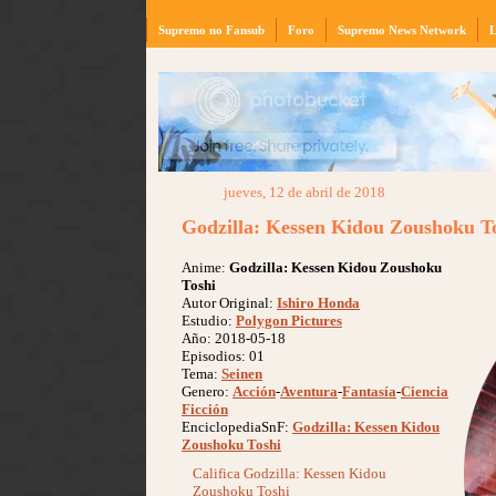
Supremo no Fansub
Foro
Supremo News Network
L
jueves, 12 de abril de 2018
Godzilla: Kessen Kidou Zoushoku T
Anime:
Godzilla: Kessen Kidou Zoushoku
Toshi
Autor Original:
Ishiro Honda
Estudio:
Polygon Pictures
Año: 2018-05-18
Episodios: 01
Tema:
Seinen
Genero:
Acción
-
Aventura
-
Fantasía
-
Ciencia
Ficción
EnciclopediaSnF:
Godzilla: Kessen Kidou
Zoushoku Toshi
Califica Godzilla: Kessen Kidou
Zoushoku Toshi