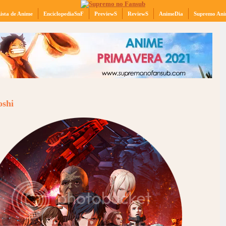
ista de Anime
EnciclopediaSnF
PreviewS
ReviewS
AnimeDia
Supremo Ani
oshi