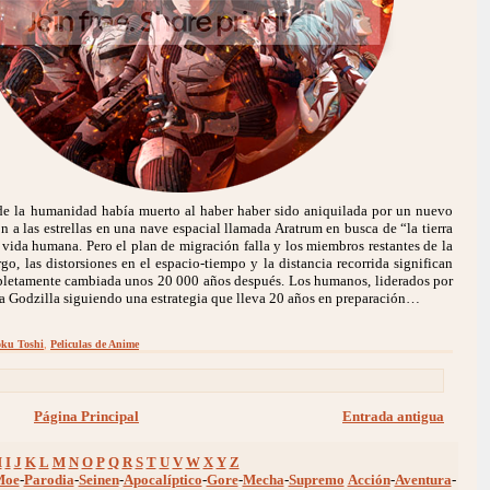
 de la humanidad había muerto al haber haber sido aniquilada por un nuevo
 a las estrellas en una nave espacial llamada Aratrum en busca de “la tierra
 vida humana. Pero el plan de migración falla y los miembros restantes de la
o, las distorsiones en el espacio-tiempo y la distancia recorrida significan
pletamente cambiada unos 20 000 años después. Los humanos, liderados por
tra Godzilla siguiendo una estrategia que lleva 20 años en preparación…
oku Toshi
,
Peliculas de Anime
Página Principal
Entrada antigua
H
I
J
K
L
M
N
O
P
Q
R
S
T
U
V
W
X
Y
Z
Moe
-
Parodia
-
Seinen
-
Apocalíptico
-
Gore
-
Mecha
-
Supremo
Acción
-
Aventura
-