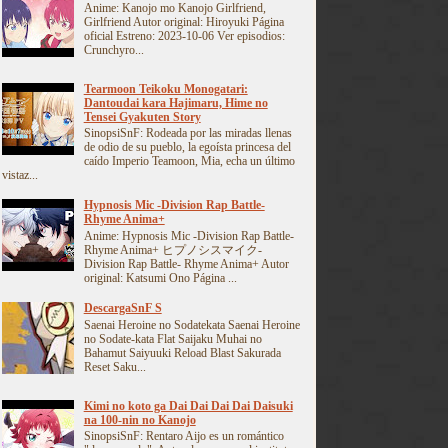
Anime: Kanojo mo Kanojo Girlfriend,
Girlfriend Autor original: Hiroyuki Página
oficial Estreno: 2023-10-06 Ver episodios:
Crunchyro...
Tearmoon Teikoku Monogatari:
Dantoudai kara Hajimaru, Hime no
Tensei Gyakuten Story
SinopsiSnF: Rodeada por las miradas llenas
de odio de su pueblo, la egoísta princesa del
caído Imperio Teamoon, Mia, echa un último
vistaz...
Hypnosis Mic -Division Rap Battle-
Rhyme Anima+
Anime: Hypnosis Mic -Division Rap Battle-
Rhyme Anima+ ヒプノシスマイク-
Division Rap Battle- Rhyme Anima+ Autor
original: Katsumi Ono Página ...
DescargaSnF S
Saenai Heroine no Sodatekata Saenai Heroine
no Sodate-kata Flat Saijaku Muhai no
Bahamut Saiyuuki Reload Blast Sakurada
Reset Saku...
Kimi no koto ga Dai Dai Dai Dai Daisuki
na 100-nin no Kanojo
SinopsiSnF: Rentaro Aijo es un romántico