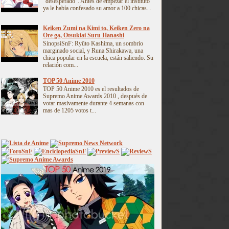
"desesperado". Antes de empezar el instituto
ya le había confesado su amor a 100 chicas...
Keiken Zumi na Kimi to, Keiken Zero na
Ore ga, Otsukiai Suru Hanashi
SinopsiSnF: Ryūto Kashima, un sombrío
marginado social, y Runa Shirakawa, una
chica popular en la escuela, están saliendo. Su
relación com...
TOP 50 Anime 2010
TOP 50 Anime 2010 es el resultados de
Supremo Anime Awards 2010 , después de
votar masivamente durante 4 semanas con
mas de 1205 votos t...