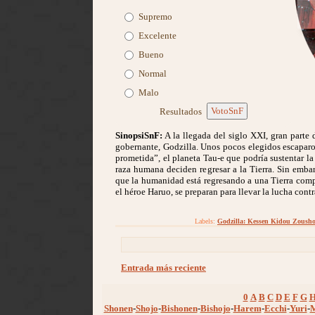
Supremo
Excelente
Bueno
Normal
Malo
VotoSnF
Resultados
SinopsiSnF:
A la llegada del siglo XXI, gran parte
gobernante, Godzilla. Unos pocos elegidos escaparon
prometida”, el planeta Tau-e que podría sustentar la
raza humana deciden regresar a la Tierra. Sin embarg
que la humanidad está regresando a una Tierra com
el héroe Haruo, se preparan para llevar la lucha con
Labels:
Godzilla: Kessen Kidou Zoush
Entrada más reciente
0
A
B
C
D
E
F
G
Shonen
-
Shojo
-
Bishonen
-
Bishojo
-
Harem
-
Ecchi
-
Yuri
-