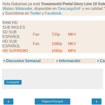
Hola Nakamas ya está
Yowamushi Pedal Glory Line
10 Sub
Wataru Watanabe
, disponible en
DescargaSnF
y en calidad
y Suscribirse en
Twitter
y
Facebook.
RAW HD
SUB INGLES
SD SUB
Fan
720p
MKV
ESPAÑOL
HD SUB
Fan
1080p
MKV
ESPAÑOL
HD SUPREMO
1080p
MP4
+ Discusion Semanal
+ Información
+ Ca
Compartir
‹
›
Página Principal