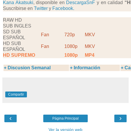
Kana Akatsuki
, disponible en
DescargaSnF
y en calidad
“H
Suscribirse en
Twitter
y
Facebook.
RAW HD
SUB INGLES
SD SUB
Fan
720p
MKV
ESPAÑOL
HD SUB
Fan
1080p
MKV
ESPAÑOL
HD SUPREMO
1080p
MP4
+ Discusion Semanal
+ Información
+ Ca
Compartir
‹
›
Página Principal
Ver la versión web