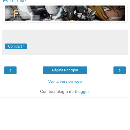
Evil or Live
Compartir
‹
›
Página Principal
Ver la versión web
Con tecnología de
Blogger
.