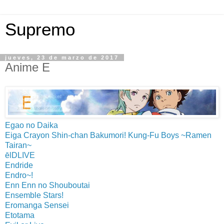
Supremo
jueves, 23 de marzo de 2017
Anime E
Egao no Daika
Eiga Crayon Shin-chan Bakumori! Kung-Fu Boys ~Ramen
Tairan~
ēlDLIVE
Endride
Endro~!
Enn Enn no Shouboutai
Ensemble Stars!
Eromanga Sensei
Etotama