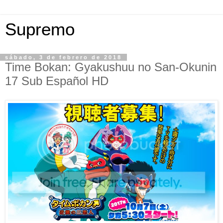
Supremo
sábado, 3 de febrero de 2018
Time Bokan: Gyakushuu no San-Okunin
17 Sub Español HD