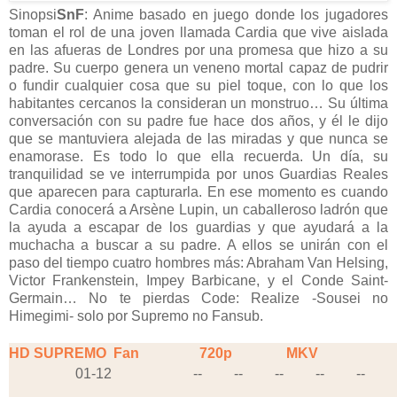
Sinopsi
SnF
: Anime basado en juego donde los jugadores
toman el rol de una joven llamada Cardia que vive aislada
en las afueras de Londres por una promesa que hizo a su
padre. Su cuerpo genera un veneno mortal capaz de pudrir
o fundir cualquier cosa que su piel toque, con lo que los
habitantes cercanos la consideran un monstruo… Su última
conversación con su padre fue hace dos años, y él le dijo
que se mantuviera alejada de las miradas y que nunca se
enamorase. Es todo lo que ella recuerda. Un día, su
tranquilidad se ve interrumpida por unos Guardias Reales
que aparecen para capturarla. En ese momento es cuando
Cardia conocerá a Arsène Lupin, un caballeroso ladrón que
la ayuda a escapar de los guardias y que ayudará a la
muchacha a buscar a su padre. A ellos se unirán con el
paso del tiempo cuatro hombres más: Abraham Van Helsing,
Victor Frankenstein, Impey Barbicane, y el Conde Saint-
Germain… No te pierdas Code: Realize -Sousei no
Himegimi- solo por Supremo no Fansub.
HD SUPREMO
Fan
720p
MKV
01-12
--
--
--
--
--