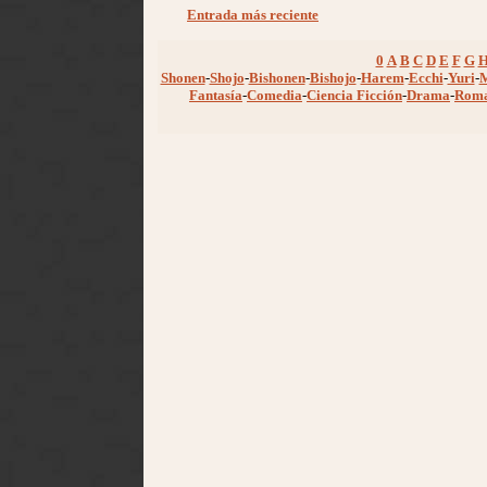
Entrada más reciente
0
A
B
C
D
E
F
G
Shonen
-
Shojo
-
Bishonen
-
Bishojo
-
Harem
-
Ecchi
-
Yuri
-
Fantasía
-
Comedia
-
Ciencia Ficción
-
Drama
-
Rom