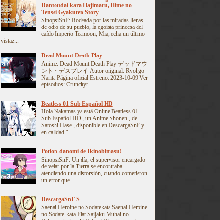
Dantoudai kara Hajimaru, Hime no
Tensei Gyakuten Story
SinopsiSnF: Rodeada por las miradas llenas
de odio de su pueblo, la egoísta princesa del
caído Imperio Teamoon, Mia, echa un último
vistaz...
Dead Mount Death Play
Anime: Dead Mount Death Play デッドマウ
ント・デスプレイ Autor original: Ryohgo
Narita Página oficial Estreno: 2023-10-09 Ver
episodios: Crunchyr...
Beatless 01 Sub Español HD
Hola Nakamas ya está Online Beatless 01
Sub Español HD , un Anime Shonen , de
Satoshi Hase , disponible en DescargaSnF y
en calidad “...
Potion-danomi de Ikinobimasu!
SinopsiSnF: Un día, el supervisor encargado
de velar por la Tierra se encontraba
atendiendo una distorsión, cuando cometieron
un error que...
DescargaSnF S
Saenai Heroine no Sodatekata Saenai Heroine
no Sodate-kata Flat Saijaku Muhai no