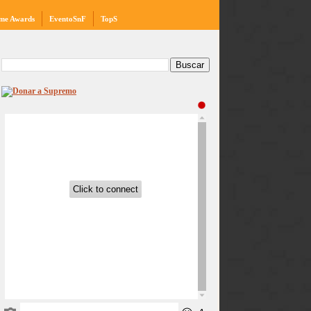
me Awards
EventoSnF
TopS