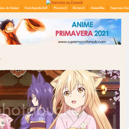
ista de Anime
EnciclopediaSnF
PreviewS
ReviewS
AnimeDia
Supremo Ani
D