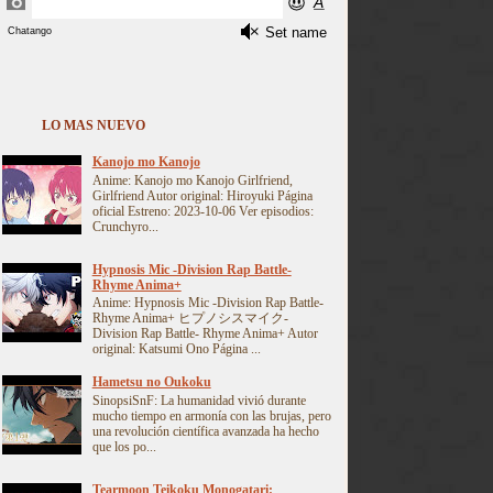
LO MAS NUEVO
Kanojo mo Kanojo
Anime: Kanojo mo Kanojo Girlfriend,
Girlfriend Autor original: Hiroyuki Página
oficial Estreno: 2023-10-06 Ver episodios:
Crunchyro...
Hypnosis Mic -Division Rap Battle-
Rhyme Anima+
Anime: Hypnosis Mic -Division Rap Battle-
Rhyme Anima+ ヒプノシスマイク-
Division Rap Battle- Rhyme Anima+ Autor
original: Katsumi Ono Página ...
Hametsu no Oukoku
SinopsiSnF: La humanidad vivió durante
mucho tiempo en armonía con las brujas, pero
una revolución científica avanzada ha hecho
que los po...
Tearmoon Teikoku Monogatari: