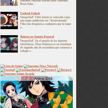
Bahamut Saiyuuki Reload Blast Sakurada
Reset Saku...
Undead Unluck
SinopsiSnF: Fūko Izumo es conocida como
una mujer maldecida con "desafortunada".
Fūko trae desgracia a cualquiera que la toque
y...
Bokura no Ameiro Protocol
SinopsiSnF: En el mundo de los deportes
electrónicos, Shun Tokinoya es un estudiante
de segundo año de secundaria que comenzó a
trabajar e...