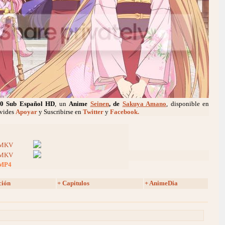
0 Sub Español HD
, un
Anime
Seinen
, de
Sakuya Amano
, disponible en
lvides
Apoyar
y Suscribirse en
Twitter
y
Facebook.
MKV
MKV
MP4
ción
+ Capitulos
+ AnimeDia