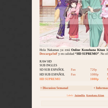
Hola Nakamas ya está
Online Konohana Kitan
1
DescargaSnF
y en calidad
“HD SUPREMO”
. No o
RAW HD
SUB INGLES
SD SUB ESPAÑOL
Fan
720p
HD SUB ESPAÑOL
Fan
1080p
HD SUPREMO
1080p
+ Discusion Semanal
+ Informa
Labels:
AnimeDia
,
Konohana Kitan