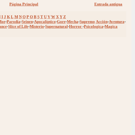
Página Principal
Entrada antigua
H
I
J
K
L
M
N
O
P
Q
R
S
T
U
V
W
X
Y
Z
Moe
-
Parodia
-
Seinen
-
Apocalíptico
-
Gore
-
Mecha
-
Supremo
Acción
-
Aventura
-
ance
-
Slice of Life
-
Misterio
-
Supernatural
-
Horror
-
Psicologica
-
Magica