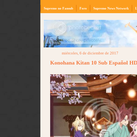
Supremo no Fansub
Foro
Supremo News Network
L
miércoles, 6 de diciembre de 2017
Konohana Kitan 10 Sub Español H