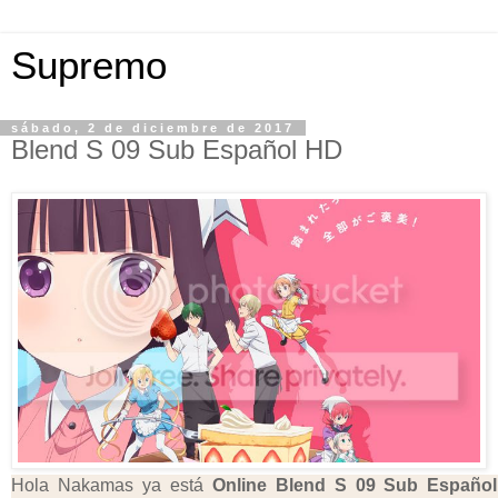
Supremo
sábado, 2 de diciembre de 2017
Blend S 09 Sub Español HD
Hola Nakamas ya está
Online Blend S
09 Sub Españo