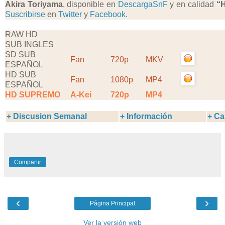
Akira Toriyama
, disponible en
DescargaSnF
y en calidad
“
Suscribirse
en
Twitter
y
Facebook.
RAW HD
SUB INGLES
SD SUB
Fan
720p
MKV
ESPAÑOL
HD SUB
Fan
1080p
MP4
ESPAÑOL
HD SUPREMO
A-Kei
720p
MP4
+ Discusion Semanal
+ Información
+ Ca
Compartir
‹
›
Página Principal
Ver la versión web