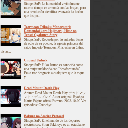
SinopsiSnF: La humanidad vivió durante
mucho tiempo en armonía con las brujas, pero
una revolución científica avanzada ha hecho
que los po...
Tearmoon Teikoku Monogatari:
Dantoudai kara Hajimaru, Hime no
Tensei Gyakuten Story
SinopsiSnF: Rodeada por las miradas llenas
de odio de su pueblo, la egoísta princesa del
caído Imperio Teamoon, Mia, echa un último
vistaz...
Undead Unluck
SinopsiSnF: Fūko Izumo es conocida como
una mujer maldecida con "desafortunada".
Fūko trae desgracia a cualquiera que la toque
y...
Dead Mount Death Play
Anime: Dead Mount Death Play デッドマウ
ント・デスプレイ Autor original: Ryohgo
Narita Página oficial Estreno: 2023-10-09 Ver
episodios: Crunchyr...
Bokura no Ameiro Protocol
SinopsiSnF: En el mundo de los deportes
electrónicos, Shun Tokinoya es un estudiante