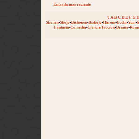
Entrada más reciente
0
A
B
C
D
E
F
G
Shonen
-
Shojo
-
Bishonen
-
Bishojo
-
Harem
-
Ecchi
-
Yuri
-
Fantasía
-
Comedia
-
Ciencia Ficción
-
Drama
-
Rom