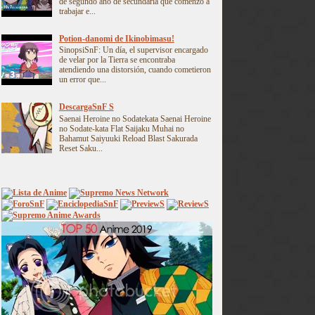
de segundo año de secundaria que comenzó a
trabajar e...
Potion-danomi de Ikinobimasu!
SinopsiSnF: Un día, el supervisor encargado
de velar por la Tierra se encontraba
atendiendo una distorsión, cuando cometieron
un error que...
DescargaSnF S
Saenai Heroine no Sodatekata Saenai Heroine
no Sodate-kata Flat Saijaku Muhai no
Bahamut Saiyuuki Reload Blast Sakurada
Reset Saku...