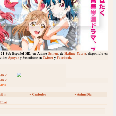
01 Sub Español HD
, un
Anime
Seinen
, de
Hajime Yatate
, disponible en
lvides
Apoyar
y Suscribirse en
Twitter
y
Facebook.
MKV
MKV
MP4
ción
+ Capitulos
+ AnimeDia
!! 2nd