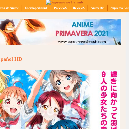
ista de Anime
EnciclopediaSnF
PreviewS
ReviewS
AnimeDia
Supremo Ani
Español HD