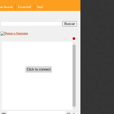
me Awards
EventoSnF
TopS