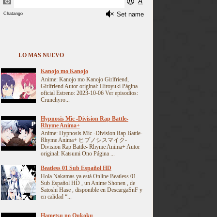
LO MAS NUEVO
Kanojo mo Kanojo
Anime: Kanojo mo Kanojo Girlfriend,
Girlfriend Autor original: Hiroyuki Página
oficial Estreno: 2023-10-06 Ver episodios:
Crunchyro...
Hypnosis Mic -Division Rap Battle-
Rhyme Anima+
Anime: Hypnosis Mic -Division Rap Battle-
Rhyme Anima+ ヒプノシスマイク-
Division Rap Battle- Rhyme Anima+ Autor
original: Katsumi Ono Página ...
Beatless 01 Sub Español HD
Hola Nakamas ya está Online Beatless 01
Sub Español HD , un Anime Shonen , de
Satoshi Hase , disponible en DescargaSnF y
en calidad “...
Hametsu no Oukoku