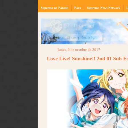
Supremo no Fansub
Foro
Supremo News Network
L
lunes, 9 de octubre de 2017
Love Live! Sunshine!! 2nd 01 Sub 