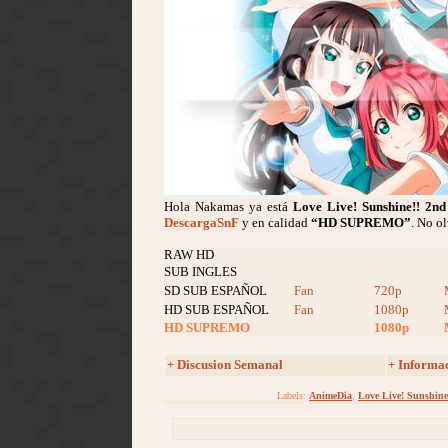
Hola Nakamas ya está
Love Live! Sunshine!! 2nd
DescargaSnF
y en calidad
“HD SUPREMO”
. No o
RAW HD
SUB INGLES
SD SUB ESPAÑOL
Fan
720p
HD SUB ESPAÑOL
Fan
1080p
HD SUPREMO
1080p
+ Discusion Semanal
+ Informa
Labels:
AnimeDia
,
Love Live! Sunshine