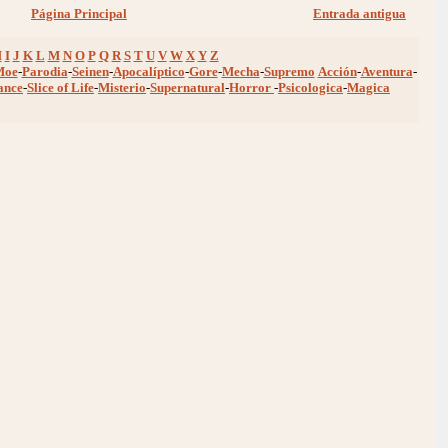
Página Principal
Entrada antigua
H
I
J
K
L
M
N
O
P
Q
R
S
T
U
V
W
X
Y
Z
Moe
-
Parodia
-
Seinen
-
Apocalíptico
-
Gore
-
Mecha
-
Supremo
Acción
-
Aventura
-
ance
-
Slice of Life
-
Misterio
-
Supernatural
-
Horror
-
Psicologica
-
Magica