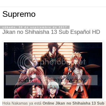
Supremo
sábado, 30 de septiembre de 2017
Jikan no Shihaisha 13 Sub Español HD
Hola Nakamas ya está
Online Jikan no Shihaisha
13 Sub 