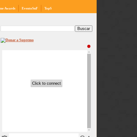
me Awards
EventoSnF
TopS