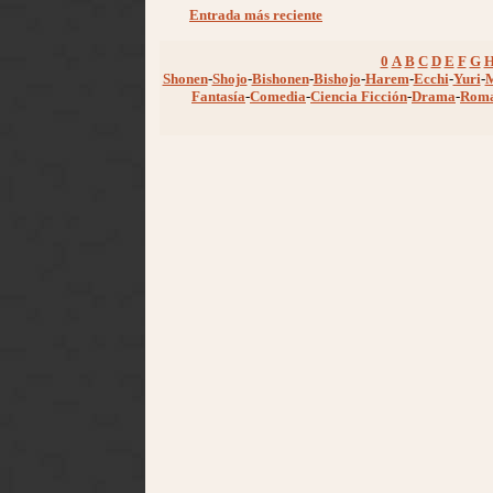
Entrada más reciente
0
A
B
C
D
E
F
G
Shonen
-
Shojo
-
Bishonen
-
Bishojo
-
Harem
-
Ecchi
-
Yuri
-
Fantasía
-
Comedia
-
Ciencia Ficción
-
Drama
-
Rom