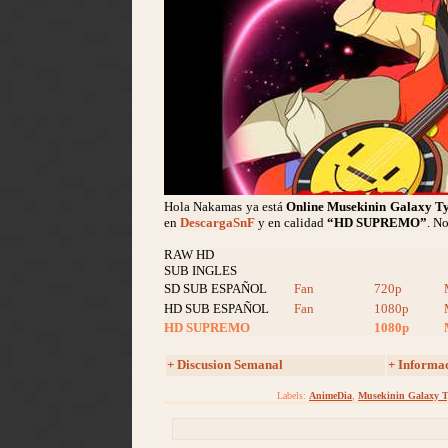
Hola Nakamas ya está
Online Musekinin Galaxy T
en
DescargaSnF
y en calidad
“HD SUPREMO”
. N
RAW HD
SUB INGLES
SD SUB ESPAÑOL
Fan
720p
HD SUB ESPAÑOL
Fan
1080p
HD SUPREMO
1080p
+ Discusion Semanal
+ Informa
Labels:
AnimeDia
,
Musekinin Galaxy T