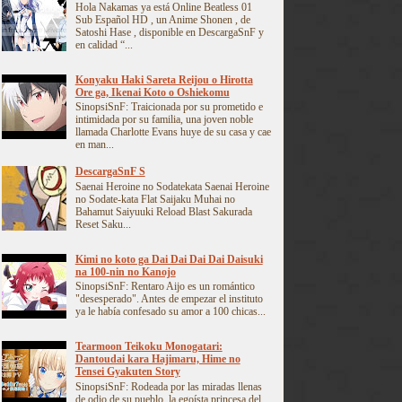
Hola Nakamas ya está Online Beatless 01
Sub Español HD , un Anime Shonen , de
Satoshi Hase , disponible en DescargaSnF y
en calidad “...
Konyaku Haki Sareta Reijou o Hirotta
Ore ga, Ikenai Koto o Oshiekomu
SinopsiSnF: Traicionada por su prometido e
intimidada por su familia, una joven noble
llamada Charlotte Evans huye de su casa y cae
en man...
DescargaSnF S
Saenai Heroine no Sodatekata Saenai Heroine
no Sodate-kata Flat Saijaku Muhai no
Bahamut Saiyuuki Reload Blast Sakurada
Reset Saku...
Kimi no koto ga Dai Dai Dai Dai Daisuki
na 100-nin no Kanojo
SinopsiSnF: Rentaro Aijo es un romántico
"desesperado". Antes de empezar el instituto
ya le había confesado su amor a 100 chicas...
Tearmoon Teikoku Monogatari:
Dantoudai kara Hajimaru, Hime no
Tensei Gyakuten Story
SinopsiSnF: Rodeada por las miradas llenas
de odio de su pueblo, la egoísta princesa del