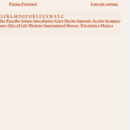
Página Principal
Entrada antigua
H
I
J
K
L
M
N
O
P
Q
R
S
T
U
V
W
X
Y
Z
Moe
-
Parodia
-
Seinen
-
Apocalíptico
-
Gore
-
Mecha
-
Supremo
Acción
-
Aventura
-
ance
-
Slice of Life
-
Misterio
-
Supernatural
-
Horror
-
Psicologica
-
Magica