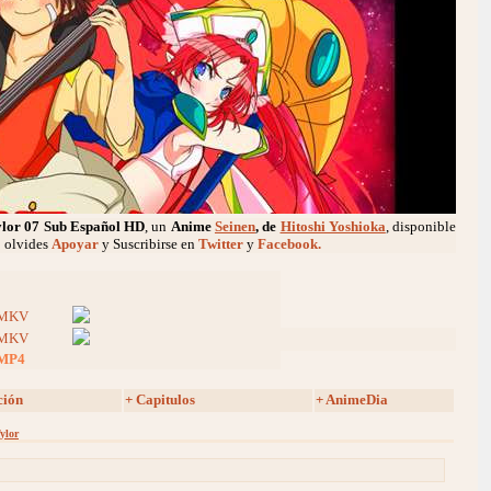
ylor
07 Sub Español HD
, un
Anime
Seinen
, de
Hitoshi Yoshioka
, disponible
o olvides
Apoyar
y Suscribirse en
Twitter
y
Facebook.
MKV
MKV
MP4
ción
+ Capitulos
+ AnimeDia
ylor