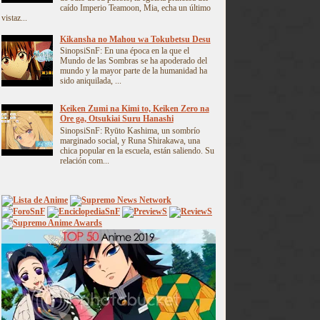
caído Imperio Teamoon, Mia, echa un último
vistaz...
Kikansha no Mahou wa Tokubetsu Desu
SinopsiSnF: En una época en la que el
Mundo de las Sombras se ha apoderado del
mundo y la mayor parte de la humanidad ha
sido aniquilada, ...
Keiken Zumi na Kimi to, Keiken Zero na
Ore ga, Otsukiai Suru Hanashi
SinopsiSnF: Ryūto Kashima, un sombrío
marginado social, y Runa Shirakawa, una
chica popular en la escuela, están saliendo. Su
relación com...