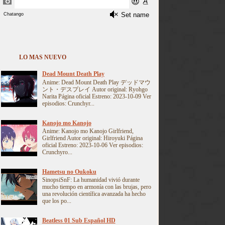
LO MAS NUEVO
Dead Mount Death Play
Anime: Dead Mount Death Play デッドマウ
ント・デスプレイ Autor original: Ryohgo
Narita Página oficial Estreno: 2023-10-09 Ver
episodios: Crunchyr...
Kanojo mo Kanojo
Anime: Kanojo mo Kanojo Girlfriend,
Girlfriend Autor original: Hiroyuki Página
oficial Estreno: 2023-10-06 Ver episodios:
Crunchyro...
Hametsu no Oukoku
SinopsiSnF: La humanidad vivió durante
mucho tiempo en armonía con las brujas, pero
una revolución científica avanzada ha hecho
que los po...
Beatless 01 Sub Español HD