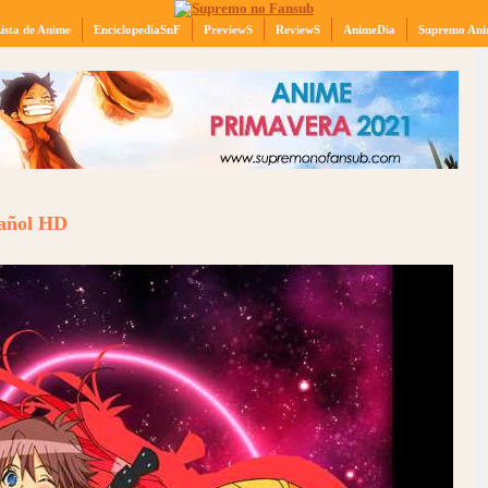
ista de Anime
EnciclopediaSnF
PreviewS
ReviewS
AnimeDia
Supremo Ani
pañol HD